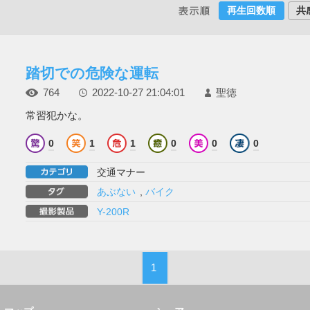
再生回数順
共
踏切での危険な運転
764
2022-10-27 21:04:01
聖徳
常習犯かな。
0
1
1
0
0
0
交通マナー
あぶない
,
バイク
Y-200R
1