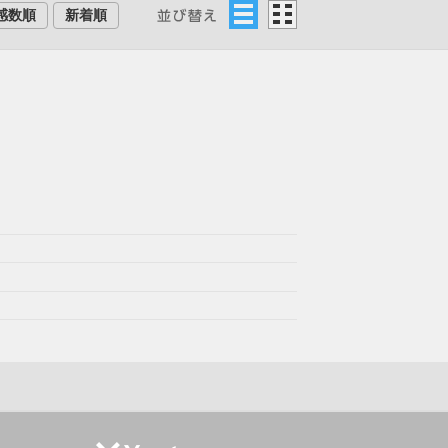
感数順
新着順
リ
グ
ス
リ
ト
ッ
ド