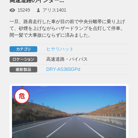
高速道路のインター...
15249
アリス1401
一旦、路肩走行した車が目の前で中央分離帯に乗り上げ
て、砂煙を上げながらハザードランプを点灯して停車。
間一髪で大事故にならずに済みました。
ヒヤリハット
高速道路・バイパス
DRY-AS365GPd