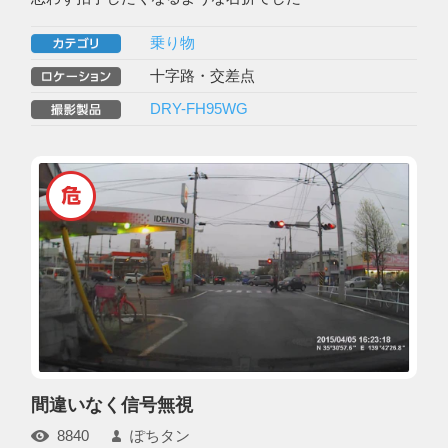
乗り物
十字路・交差点
DRY-FH95WG
間違いなく信号無視
8840
ぽちタン