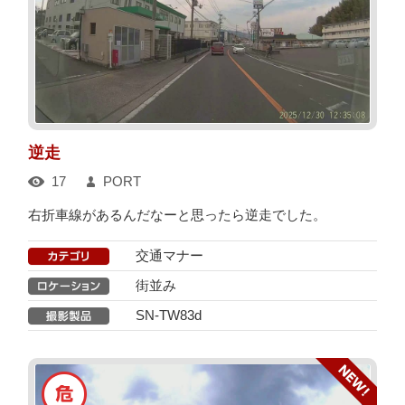
逆走
17
PORT
右折車線があるんだなーと思ったら逆走でした。
交通マナー
街並み
SN-TW83d