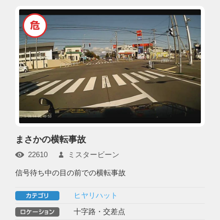
まさかの横転事故
22610
ミスタービーン
信号待ち中の目の前での横転事故
ヒヤリハット
十字路・交差点