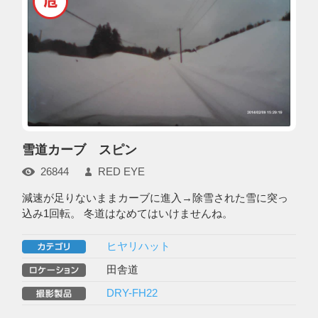
雪道カーブ スピン
26844
RED EYE
減速が足りないままカーブに進入→除雪された雪に突っ
込み1回転。 冬道はなめてはいけませんね。
ヒヤリハット
田舎道
DRY-FH22