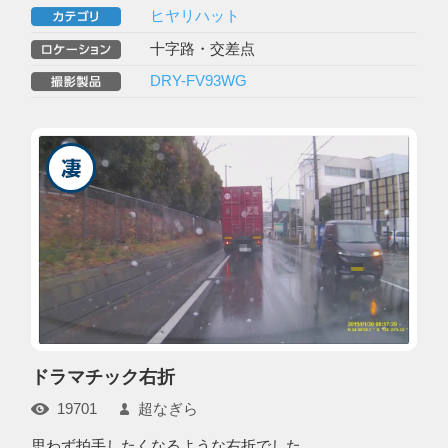
ヒヤリハット
十字路・交差点
DRY-FV93WG
ドラマチック右折
19701
超なぎら
思わず拍手したくなるような右折でした