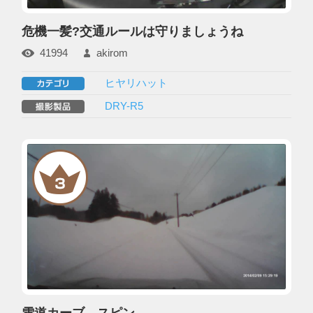
危機一髪?交通ルールは守りましょうね
41994
akirom
ヒヤリハット
DRY-R5
雪道カーブ スピン