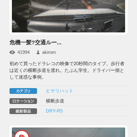
危機一髪?交通ルー...
41994
akirom
初めて買ったドラレコの映像で20秒間のタイプ。歩行者
は近くの横断歩道を渡れ。たぶん学生。ドライバー側と
して迷惑な事例。
ヒヤリハット
横断歩道
DRY-R5