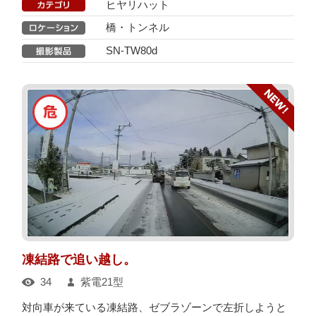
ヒヤリハット
橋・トンネル
SN-TW80d
凍結路で追い越し。
34
紫電21型
対向車が来ている凍結路、ゼブラゾーンで左折しようと