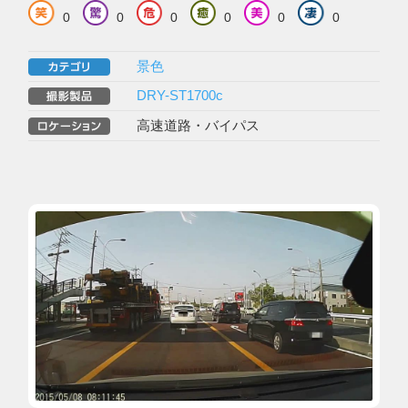
0
0
0
0
0
0
景色
DRY-ST1700c
高速道路・バイパス