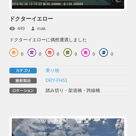
ドクターイエロー
449
mak
ドクターイエローに偶然遭遇しました
0
0
0
0
0
0
乗り物
DRY-FH51
踏み切り・架道橋・跨線橋