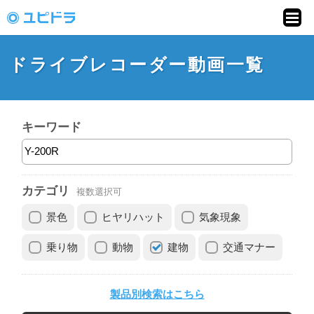
ドライブレコーダー
動画投稿サイト「ユ
ドライブレコーダー動画一覧
ピドラ」
キーワード
カテゴリ
複数選択可
景色
ヒヤリハット
気象現象
乗り物
動物
建物
交通マナー
製品別検索はこちら