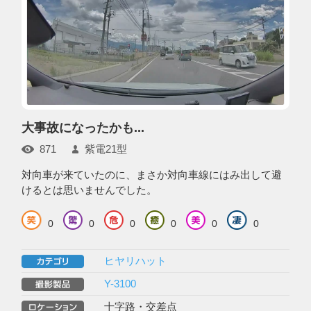
大事故になったかも...
871
紫電21型
対向車が来ていたのに、まさか対向車線にはみ出して避
けるとは思いませんでした。
0
0
0
0
0
0
ヒヤリハット
Y-3100
十字路・交差点