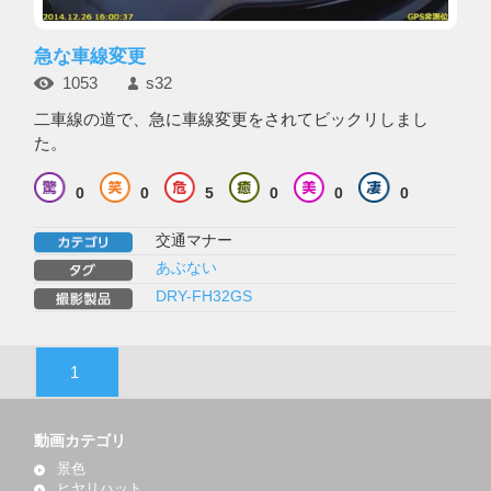
急な車線変更
1053
s32
二車線の道で、急に車線変更をされてビックリしまし
た。
0
0
5
0
0
0
交通マナー
あぶない
DRY-FH32GS
1
動画カテゴリ
景色
ヒヤリハット