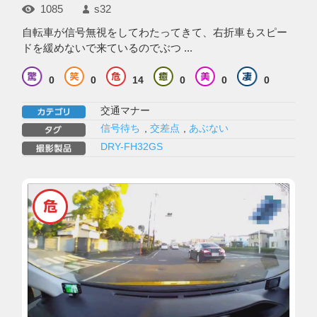
1085
s32
自転車が信号無視をしてわたってきて、右折車もスピー
ドを緩めないで来ているのでぶつ ...
0
0
14
0
0
0
交通マナー
信号待ち
,
交差点
,
あぶない
DRY-FH32GS