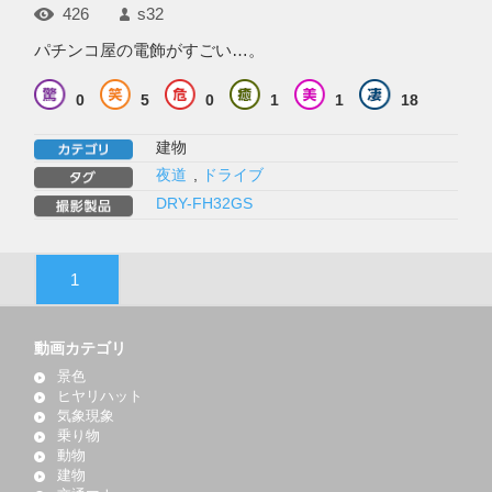
426
s32
パチンコ屋の電飾がすごい…。
0
5
0
1
1
18
建物
夜道
,
ドライブ
DRY-FH32GS
1
動画カテゴリ
景色
ヒヤリハット
気象現象
乗り物
動物
建物