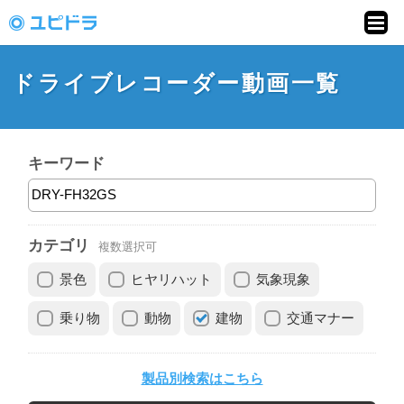
ドライブレコーダー
動画投稿サイト「ユ
ドライブレコーダー動画一覧
ピドラ」
キーワード
カテゴリ
複数選択可
景色
ヒヤリハット
気象現象
乗り物
動物
建物
交通マナー
製品別検索はこちら