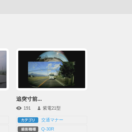
追突寸前...
191
紫電21型
交通マナー
Q-30R