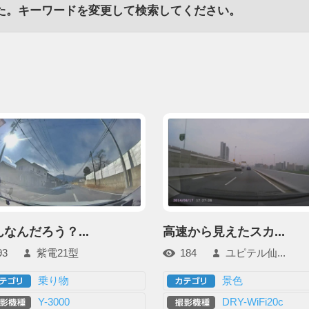
た。キーワードを変更して検索してください。
なんだろう？...
高速から見えたスカ...
93
紫電21型
184
ユピテル仙...
乗り物
景色
Y-3000
DRY-WiFi20c