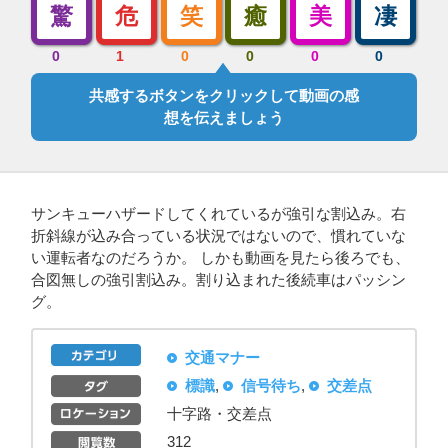
驚
危
笑
癒
美
凄
0
1
0
0
0
0
共感するボタンをクリックして動画の感
想を伝えましょう
サンキューハザードしてくれているが強引な割込み。右
折斜線が込み合っている状況ではないので、慣れていな
い運転者なのだろうか。 しかも動画を見たら後ろでも、
合図無しの強引割込み。割り込まれた後続車はパッシン
グ。
交通マナー
標識
,
信号待ち
,
交差点
十字路・交差点
312