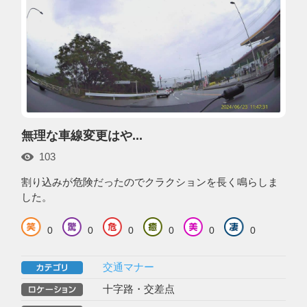
無理な車線変更はや...
103
割り込みが危険だったのでクラクションを長く鳴らしま
した。
0
0
0
0
0
0
交通マナー
十字路・交差点