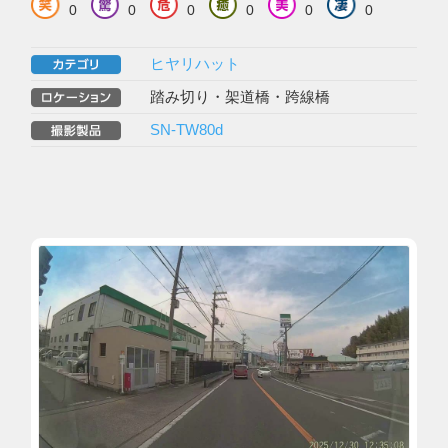
0
0
0
0
0
0
ヒヤリハット
踏み切り・架道橋・跨線橋
SN-TW80d