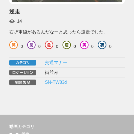
逆走
14
右折車線があるんだなーと思ったら逆走でした。
0
0
0
0
0
0
交通マナー
街並み
SN-TW83d
動画カテゴリ