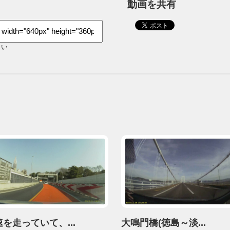
動画を共有
さい
を走っていて、...
大鳴門橋(徳島～淡...