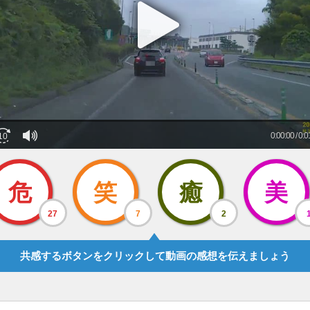
危
笑
癒
美
27
7
2
共感するボタンをクリックして動画の感想を伝えましょう