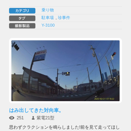
乗り物
駐車場
,
珍事件
Y-3100
はみ出してきた対向車。
251
紫電21型
思わずクラクションを鳴らしました!前を見て走ってほし