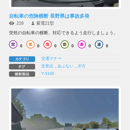
自転車の危険横断 長野県は事故多発
218
紫電21型
突然の自転車の横断。対応できるよう走行しましょう。
0
0
0
0
0
0
交通マナー
交差点
,
あぶない
,
夕方
Y-3100