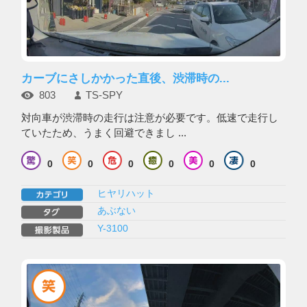
カーブにさしかかった直後、渋滞時の...
803
TS-SPY
対向車が渋滞時の走行は注意が必要です。低速で走行し
ていたため、うまく回避できまし ...
0
0
0
0
0
0
ヒヤリハット
あぶない
Y-3100