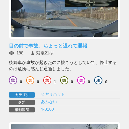
目の前で事故。ちょっと遅れて通報
198
紫電21型
後続車が事故が起きたのに抜こうとしていて、停止する
のは危険に感んじ通過しました。
0
0
1
0
0
0
ヒヤリハット
あぶない
Y-3100