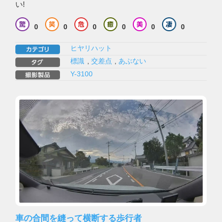
い!
0
0
0
0
0
0
ヒヤリハット
標識
,
交差点
,
あぶない
Y-3100
車の合間を縫って横断する歩行者