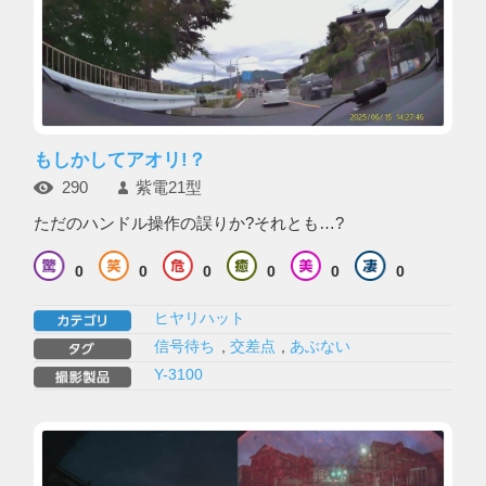
もしかしてアオリ!？
290
紫電21型
ただのハンドル操作の誤りか?それとも…?
0
0
0
0
0
0
ヒヤリハット
信号待ち
,
交差点
,
あぶない
Y-3100