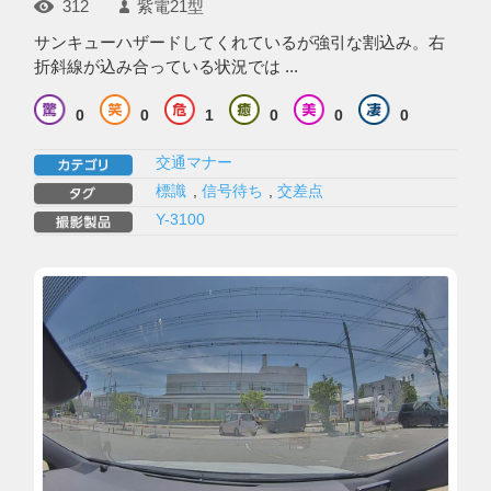
312
紫電21型
サンキューハザードしてくれているが強引な割込み。右
折斜線が込み合っている状況では ...
0
0
1
0
0
0
交通マナー
標識
,
信号待ち
,
交差点
Y-3100