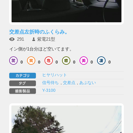
交差点左折時のふくらみ。
291
紫電21型
イン側が1台分ほど空いてます。
0
0
0
0
0
0
ヒヤリハット
信号待ち
,
交差点
,
あぶない
Y-3100