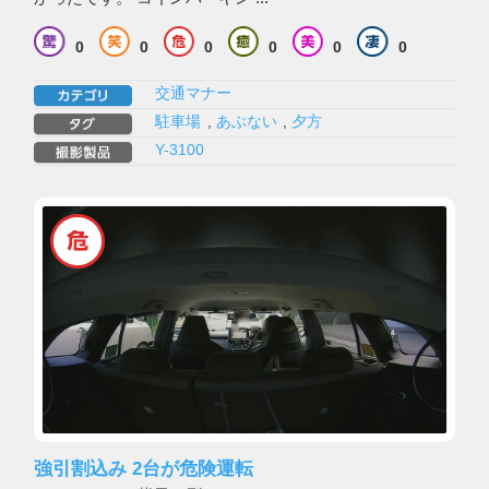
0
0
0
0
0
0
交通マナー
駐車場
,
あぶない
,
夕方
Y-3100
強引割込み 2台が危険運転