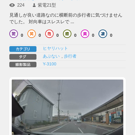
224
紫電21型
見通しが良い道路なのに横断前の歩行者に気づけません
でした。 対向車はスレスレで ...
0
0
0
0
0
0
ヒヤリハット
あぶない
,
歩行者
Y-3100