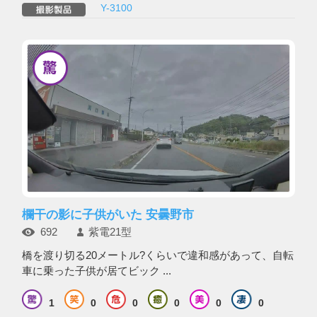
Y-3100
欄干の影に子供がいた 安曇野市
692
紫電21型
橋を渡り切る20メートル?くらいで違和感があって、自転
車に乗った子供が居てビック ...
1
0
0
0
0
0