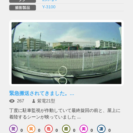
Y-3100
緊急搬送されてきました。...
267
紫電21型
丁度に駐車監視が作動していて最終旋回の前と、屋上に
着陸するシーンが映っていました ...
0
0
0
0
0
0