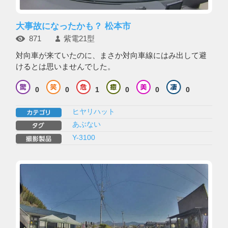
大事故になったかも？ 松本市
871
紫電21型
対向車が来ていたのに、まさか対向車線にはみ出して避
けるとは思いませんでした。
0
0
1
0
0
0
ヒヤリハット
あぶない
Y-3100