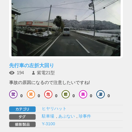
先行車の左折大回り
194
紫電21型
事故の原因になるので注意したいですね!
0
0
0
0
0
0
ヒヤリハット
駐車場
,
あぶない
,
珍事件
Y-3100