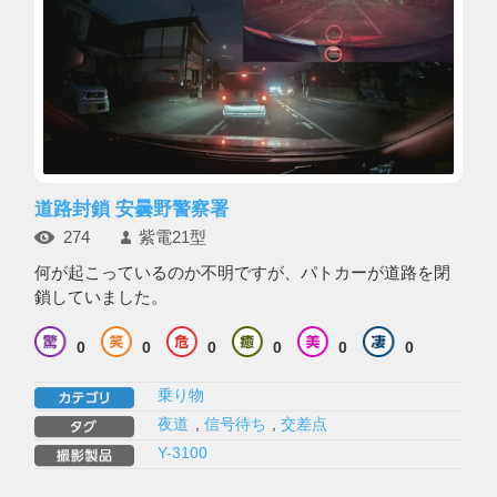
道路封鎖 安曇野警察署
274
紫電21型
何が起こっているのか不明ですが、パトカーが道路を閉
鎖していました。
0
0
0
0
0
0
乗り物
夜道
,
信号待ち
,
交差点
Y-3100