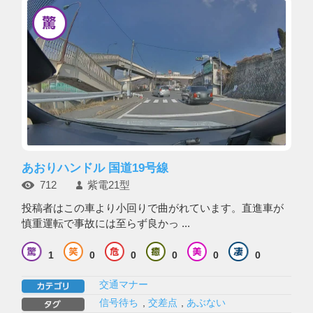
あおりハンドル 国道19号線
712
紫電21型
投稿者はこの車より小回りで曲がれています。直進車が
慎重運転で事故には至らず良かっ ...
1
0
0
0
0
0
交通マナー
信号待ち
,
交差点
,
あぶない