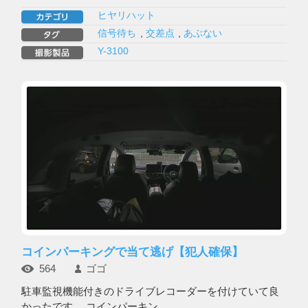
ヒヤリハット
信号待ち
,
交差点
,
あぶない
Y-3100
コインパーキングで当て逃げ【犯人確保】
564
ゴゴ
駐車監視機能付きのドライブレコーダーを付けていて良
かったです。 コインパーキン ...