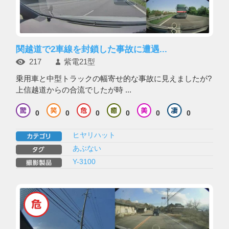
関越道で2車線を封鎖した事故に遭遇...
217
紫電21型
乗用車と中型トラックの幅寄せ的な事故に見えましたが?
上信越道からの合流でしたが時 ...
0
0
0
0
0
0
ヒヤリハット
あぶない
Y-3100