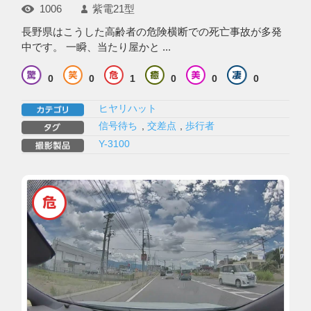
1006
紫電21型
長野県はこうした高齢者の危険横断での死亡事故が多発
中です。 一瞬、当たり屋かと ...
0
0
1
0
0
0
ヒヤリハット
信号待ち
,
交差点
,
歩行者
Y-3100