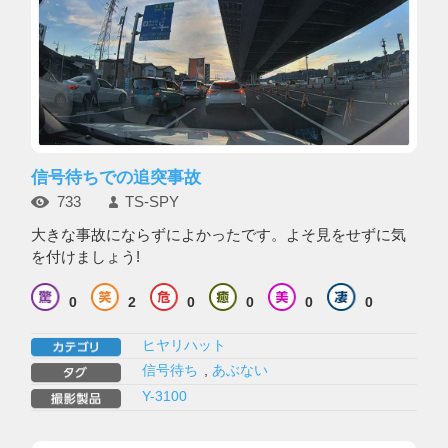
信号待ちでの追突事故
733
TS-SPY
大きな事故にならずによかったです。よそ見をせずに気
を付けましょう!
0
2
0
0
0
0
ヒヤリハット
信号待ち
,
あぶない
Y-3100