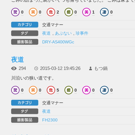
ごみの詰まった袋がいくつも落ちていました。 ごみは家ま
0
0
2
0
1
0
交通マナー
夜道
,
あぶない
,
珍事件
DRY-AS400WGc
夜道
294
2015-03-12 19:45:26
もつ鍋
川沿いの狭い道です。
0
0
5
0
0
0
交通マナー
夜道
FH2300