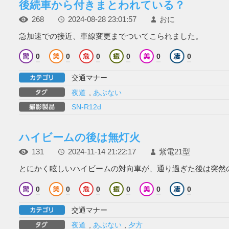
後続車から付きまとわれている？
268
2024-08-28 23:01:57
おに
急加速での接近、車線変更までついてこられました。
0
0
0
0
0
0
交通マナー
夜道
,
あぶない
SN-R12d
ハイビームの後は無灯火
131
2024-11-14 21:22:17
紫電21型
とにかく眩しいハイビームの対向車が、通り過ぎた後は突然
0
0
0
0
0
0
交通マナー
夜道
,
あぶない
,
夕方