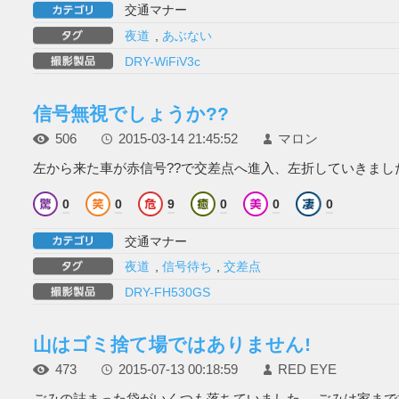
交通マナー
夜道
,
あぶない
DRY-WiFiV3c
信号無視でしょうか??
506
2015-03-14 21:45:52
マロン
左から来た車が赤信号??で交差点へ進入、左折していきました。
0
0
9
0
0
0
交通マナー
夜道
,
信号待ち
,
交差点
DRY-FH530GS
山はゴミ捨て場ではありません!
473
2015-07-13 00:18:59
RED EYE