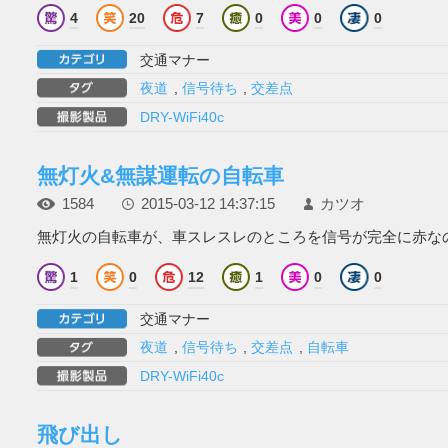
4
20
7
0
0
0
交通マナー
夜道
,
信号待ち
,
交差点
DRY-WiFi40c
無灯火&無謀運転の自転車
1584
2015-03-12 14:37:15
カツオ
無灯火の自転車が、車スレスレのところを信号が完全に赤なのに
1
0
12
1
0
0
交通マナー
夜道
,
信号待ち
,
交差点
,
自転車
DRY-WiFi40c
飛び出し