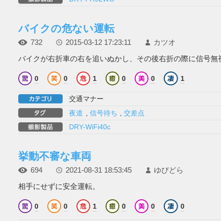
バイクの危ない運転
732
2015-03-12 17:23:11
カツオ
バイクが右折車の右を追いぬかし、その後右折の際に信号無
0
0
1
0
0
1
交通マナー
夜道
,
信号待ち
,
交差点
DRY-WiFi40c
挙動不審な車両
694
2021-08-31 18:53:45
ゆぴどら
相手にせずに安全運転。
0
0
1
0
0
0