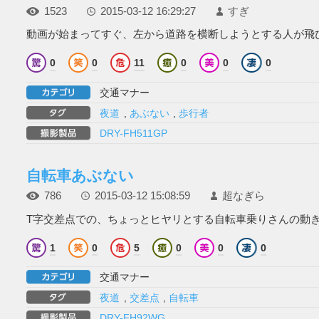
1523
2015-03-12 16:29:27
すぎ
動画が始まってすぐ、左から道路を横断しようとする人が飛び出
0
0
11
0
0
0
交通マナー
夜道
,
あぶない
,
歩行者
DRY-FH511GP
自転車あぶない
786
2015-03-12 15:08:59
超なぎら
T字交差点での、ちょっとヒヤリとする自転車乗りさんの動き。
1
0
5
0
0
0
交通マナー
夜道
,
交差点
,
自転車
DRY-FH92WG