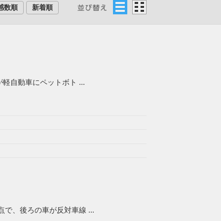
感数順
新着順
リ
グ
ス
リ
ト
ッ
ド
自動車にペットボト ...
、後ろの車が反対車線 ...