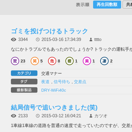
再生回数順
共
ゴミを投げつけるトラック
3344
2015-03-16 17:34:39
tttto
なにかトラブルでもあったのでしょうか? トラックの運転手が軽
23
5
8
1
1
2
交通マナー
夜道
,
信号待ち
,
交差点
DRY-WiFi40c
結局信号で追いつきました(笑)
2133
2015-03-12 16:04:21
カツオ
1車線1車線の道路を普通の速度で走っていたのですが、交差点で