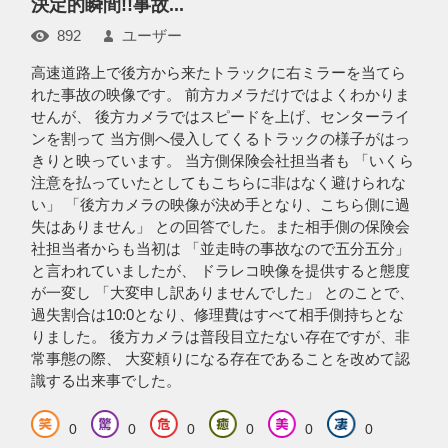
決定的瞬間!!事故...
892
ユーザー
高速道路上で後方から来たトラックに右ミラーを当てら
れた事故の映像です。 前方カメラだけではよくわかりま
せんが、 後方カメラではスピードを上げ、センターライ
ンを割って 当方側へ侵入してくるトラックの様子がはっ
きりと映っています。 当方側保険会社担当者も 「いくら
注意を払っていたとしてもこちらに非はなく避けられな
い」 「後方カメラの映像が決め手となり、こちら側に過
失はありません」 との回答でした。また相手側の保険会
社担当者からも当初は 「並走時の事故なので五分五分」
と言われていましたが、 ドラレコ映像を提供すると態度
が一変し 「大変申し訳ありませんでした」 とのことで、
過失割合は10:0となり、修理費はすべて相手側持ちとな
りました。 後方カメラは普段目立たない存在ですが、非
常事態の際、 大変頼りになる存在であることを改めて認
識する出来事でした。
0
0
0
0
0
0