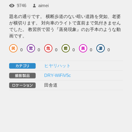
9746
aimei
題名の通りです。 横断歩道のない暗い道路を突如、老婆
が横切ります。 対向車のライトで直前まで気付きません
でした。 教習所で習う『蒸発現象』のお手本のような動
画です。
0
0
0
0
0
0
ヒヤリハット
DRY-WiFiV5c
田舎道