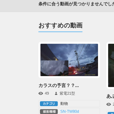
条件に合う動画が見つかりませんでし
おすすめの動画
カラスの予言？？...
49
紫電21型
あ
動物
SN-TW80d