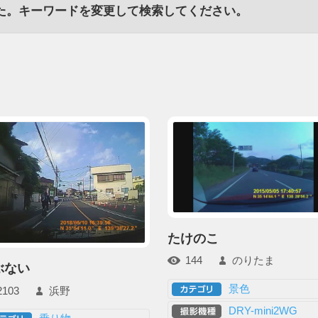
た。キーワードを変更して検索してください。
たけのこ
144
のりたま
ぶない
景色
2103
浜野
DRY-mini2WG