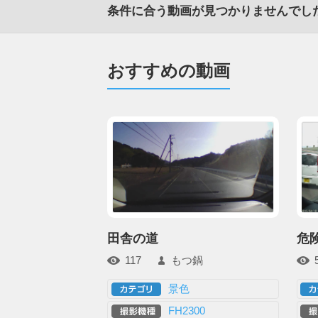
条件に合う動画が見つかりませんでし
おすすめの動画
田舎の道
危
117
もつ鍋
景色
FH2300