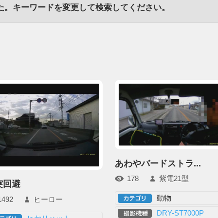
た。キーワードを変更して検索してください。
あわやバードストラ...
178
紫電21型
突回避
動物
1492
ヒーロー
DRY-ST7000P