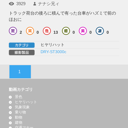
3929
ナナシ兄ィ
トラック荷台の後ろに積んで有った台車がハズミで前の
ほおに
2
0
13
0
0
0
ヒヤリハット
DRY-ST3000c
1
動画カテゴリ
景色
ヒヤリハット
気象現象
乗り物
動物
建物
交通マナー