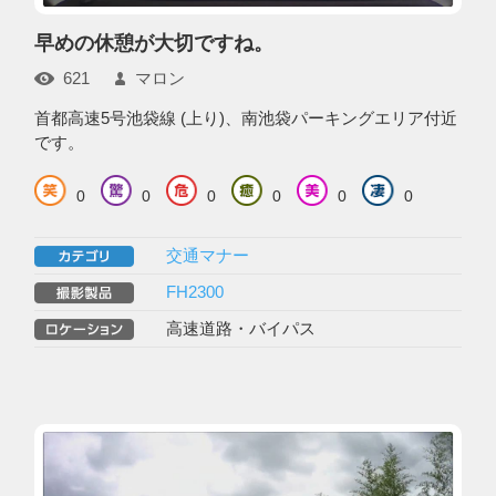
早めの休憩が大切ですね。
621
マロン
首都高速5号池袋線 (上り)、南池袋パーキングエリア付近
です。
0
0
0
0
0
0
交通マナー
FH2300
高速道路・バイパス