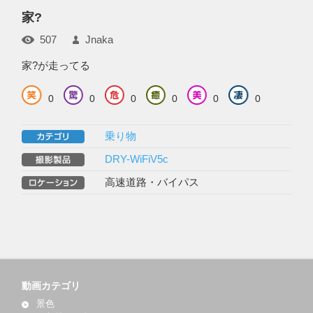
家?
507
Jnaka
家?が走ってる
0
0
0
0
0
0
乗り物
DRY-WiFiV5c
高速道路・バイパス
動画カテゴリ
景色