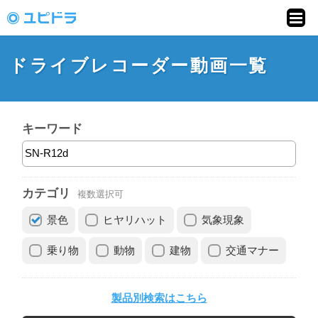
ドライブレコーダー
動画投稿サイト「ユ
ドライブレコーダー動画一覧
ピドラ」
キーワード
カテゴリ
複数選択可
景色
ヒヤリハット
気象現象
乗り物
動物
建物
交通マナー
製品別検索はこちら