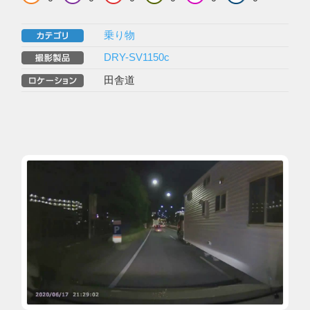
乗り物
DRY-SV1150c
田舎道