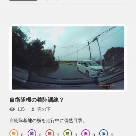
自衛隊機の着陸訓練？
135
雲の下
自衛隊基地の横を走行中に偶然目撃。
0
0
0
0
0
0