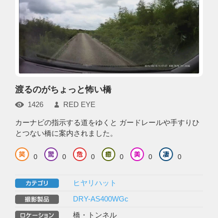
渡るのがちょっと怖い橋
1426
RED EYE
カーナビの指示する道をゆくと ガードレールや手すりひ
とつない橋に案内されました。
0
0
0
0
0
0
ヒヤリハット
DRY-AS400WGc
橋・トンネル