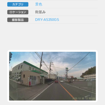
景色
街並み
DRY-AS350GS