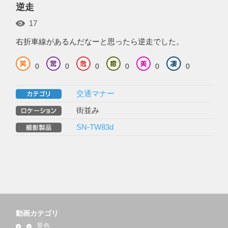
逆走
17
右折車線があるんだなーと思ったら逆走でした。
0
0
0
0
0
0
交通マナー
街並み
SN-TW83d
動画カテゴリ
景色