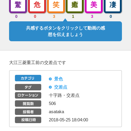
驚
危
笑
癒
美
凄
0
0
3
1
3
0
共感するボタンをクリックして動画の感
想を伝えましょう
大江三菱重工前の交差点です
景色
交差点
十字路・交差点
506
asataka
2018-05-25 18:04:00