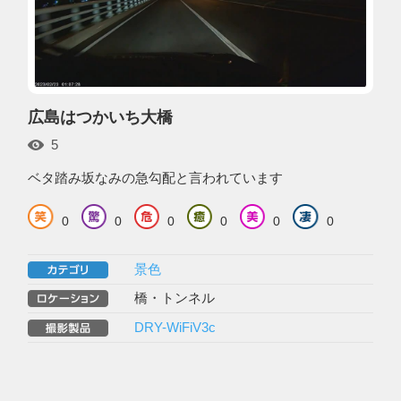
広島はつかいち大橋
5
ベタ踏み坂なみの急勾配と言われています
0
0
0
0
0
0
景色
橋・トンネル
DRY-WiFiV3c