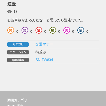
逆走
13
右折車線があるんだなーと思ったら逆走でした。
0
0
0
0
0
0
交通マナー
街並み
SN-TW83d
動画カテゴリ