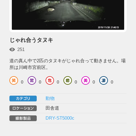
じゃれ合うタヌキ
251
道の真ん中で2匹のタヌキがじゃれ合って動きません。場
所は川崎市宮前区。
0
0
0
0
0
0
動物
田舎道
DRY-ST5000c