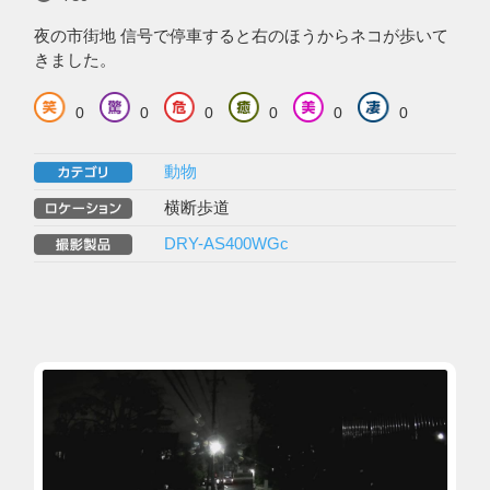
夜の市街地 信号で停車すると右のほうからネコが歩いて
きました。
0
0
0
0
0
0
動物
横断歩道
DRY-AS400WGc