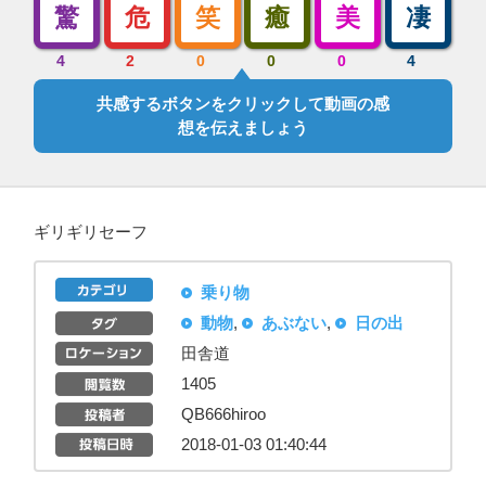
驚
危
笑
癒
美
凄
4
2
0
0
0
4
共感するボタンをクリックして動画の感
想を伝えましょう
ギリギリセーフ
乗り物
動物
,
あぶない
,
日の出
田舎道
1405
QB666hiroo
2018-01-03 01:40:44