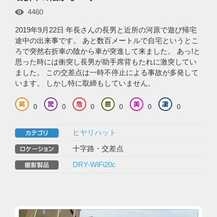
4460
2019年9月22日 年長さんの長男と近所の河原で遊び帰宅
途中の出来事です。 あと数百メートルで自宅というとこ
ろで突然右折車の陰から車が突進して来ました。 あっ!と
思った時には衝突し長男が助手席背もたれに激突してい
ました。 この交差点は一時不停止による事故が多発して
います。 しかし特に取締もしていません。
0
0
0
0
0
0
ヒヤリハット
十字路・交差点
DRY-WiFi20c