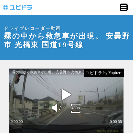
ドライブレコーダー
動画投稿サイト「ユ
ドライブレコーダー動画
ピドラ」
霧の中から救急車が出現。 安曇野
市 光橋東 国道19号線
ユピドラ by Yupiteru