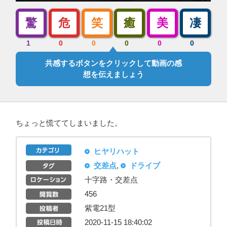
驚
危
笑
癒
美
凄
1
0
0
0
0
0
共感するボタンをクリックして動画の感
想を伝えましょう
ちょっと慌ててしまいました。
ヒヤリハット
交差点
,
ドライブ
十字路・交差点
456
紫電21型
2020-11-15 18:40:02