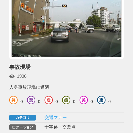
事故現場
1906
人身事故現場に遭遇
0
0
0
0
0
0
交通マナー
十字路・交差点