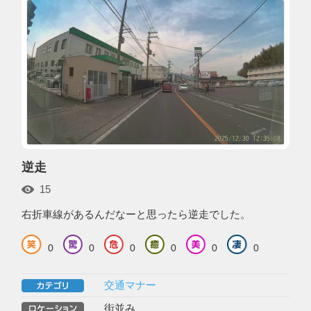
逆走
15
右折車線があるんだなーと思ったら逆走でした。
0
0
0
0
0
0
交通マナー
街並み