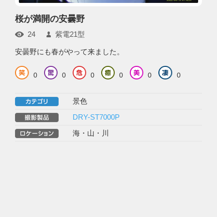
桜が満開の安曇野
24
紫電21型
安曇野にも春がやって来ました。
0
0
0
0
0
0
景色
DRY-ST7000P
海・山・川