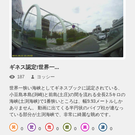
ギネス認定!世界一...
187
ヨッシー
世界一狭い海峡としてギネスブックに認定されている、
小豆島本島(渕崎)と前島(土庄)の間を流れる全長2.5キロの
海峡(土渕海峡)で1番狭いところは、幅9.93メートルしか
ありません。 動画に出てくる半円状のパイプ柱が連なっ
ている部分が土渕海峡で、非常に綺麗な眺めです。
0
0
0
0
0
0