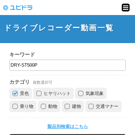
ドライブレコーダー
動画投稿サイト「ユ
ドライブレコーダー動画一覧
ピドラ」
キーワード
カテゴリ
複数選択可
景色
ヒヤリハット
気象現象
乗り物
動物
建物
交通マナー
製品別検索はこちら