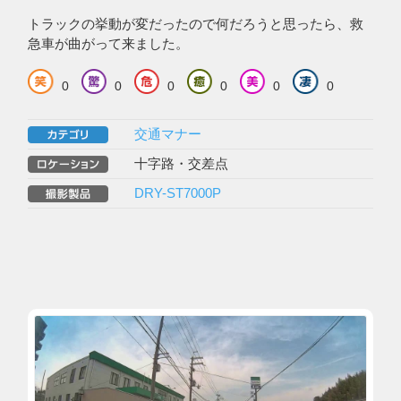
トラックの挙動が変だったので何だろうと思ったら、救
急車が曲がって来ました。
0
0
0
0
0
0
交通マナー
十字路・交差点
DRY-ST7000P