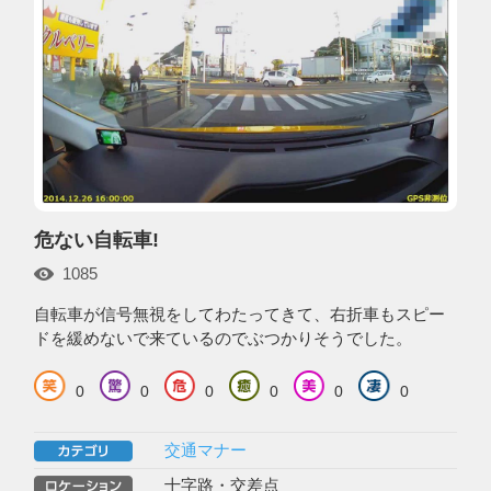
危ない自転車!
1085
自転車が信号無視をしてわたってきて、右折車もスピー
ドを緩めないで来ているのでぶつかりそうでした。
0
0
0
0
0
0
交通マナー
十字路・交差点