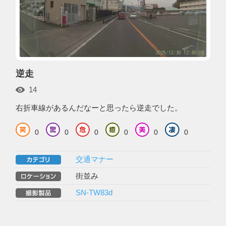
逆走
14
右折車線があるんだなーと思ったら逆走でした。
0
0
0
0
0
0
交通マナー
街並み
SN-TW83d