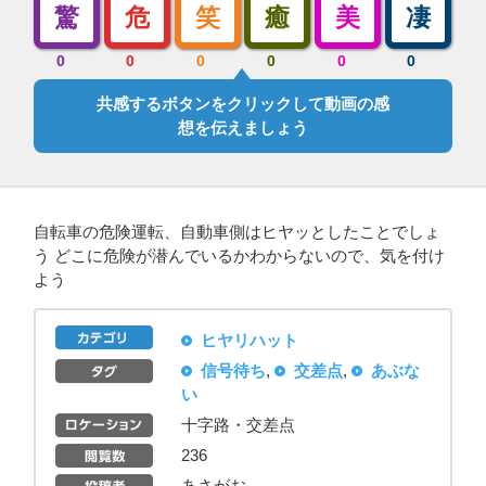
驚
危
笑
癒
美
凄
0
0
0
0
0
0
共感するボタンをクリックして動画の感
想を伝えましょう
自転車の危険運転、自動車側はヒヤッとしたことでしょ
う どこに危険が潜んでいるかわからないので、気を付け
よう
ヒヤリハット
信号待ち
,
交差点
,
あぶな
い
十字路・交差点
236