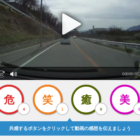
危
笑
癒
美
4
1
0
共感するボタンをクリックして動画の感想を伝えましょう