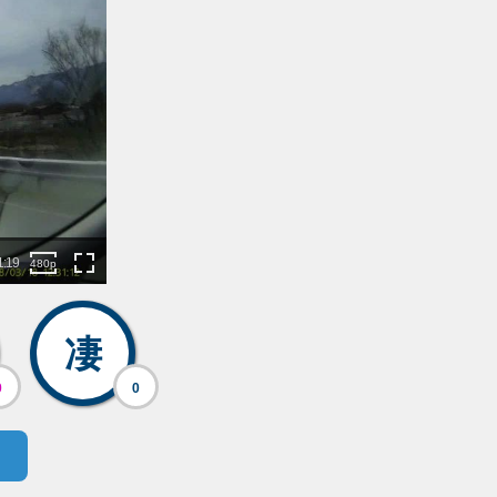
凄
0
0