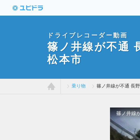
ドライブレコーダー
動画投稿サイト「ユ
ピドラ」
ドライブレコーダー動画
篠ノ井線が不通 
松本市
乗り物
篠ノ井線が不通 長
ホ
ー
ム