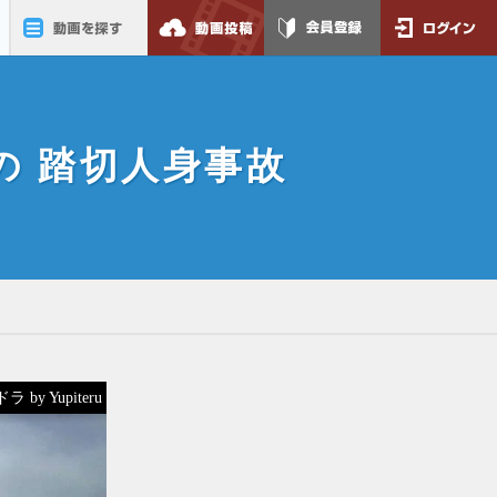
動画を探す
動画投稿
会員登録
ログイン
の 踏切人身事故
 by Yupiteru