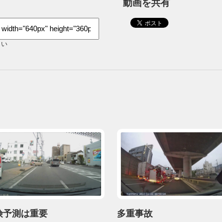
動画を共有
さい
険予測は重要
多重事故