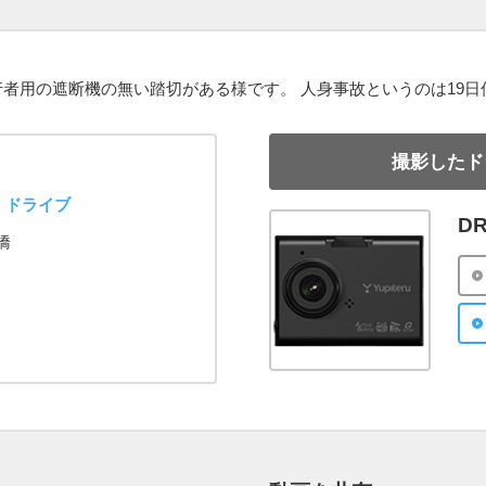
者用の遮断機の無い踏切がある様です。 人身事故というのは19日
撮影したド
ドライブ
DR
橋