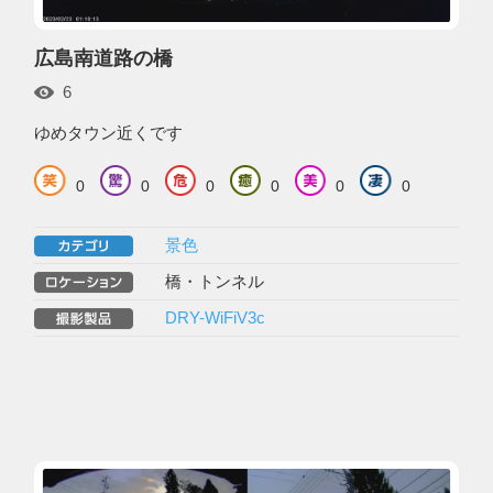
広島南道路の橋
6
ゆめタウン近くです
0
0
0
0
0
0
景色
橋・トンネル
DRY-WiFiV3c