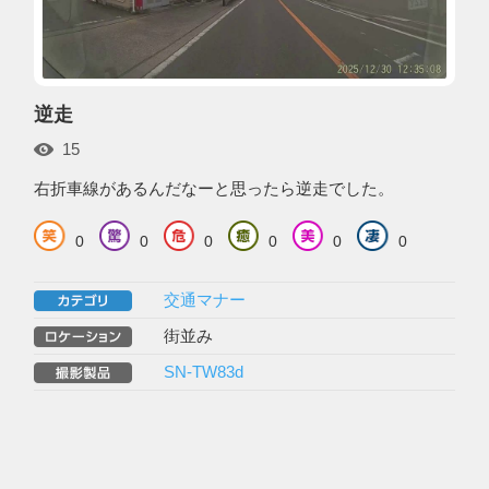
逆走
15
右折車線があるんだなーと思ったら逆走でした。
0
0
0
0
0
0
交通マナー
街並み
SN-TW83d