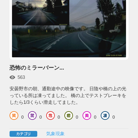
恐怖のミラーバーン...
563
安曇野市の朝、通勤途中の映像です。 日陰や橋の上の光
っている所は凍ってました。 橋の上でテストブレーキを
したら1/3くらい滑走してました。
0
0
0
0
0
0
気象現象