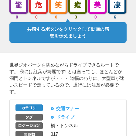
驚
危
笑
癒
美
凄
0
0
0
3
0
6
共感するボタンをクリックして動画の感
想を伝えましょう
世界ジオパークを眺めながらドライブできるルートで
す。 秋には紅葉が綺麗です! とは言っても、ほとんどが
洞門とトンネルですが・・・ 道幅のわりに、大型車が速
いスピードで走っているので、通行には注意が必要で
す。
交通マナー
ドライブ
橋・トンネル
317