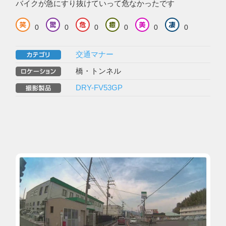
バイクが急にすり抜けていって危なかったです
0
0
0
0
0
0
交通マナー
橋・トンネル
DRY-FV53GP