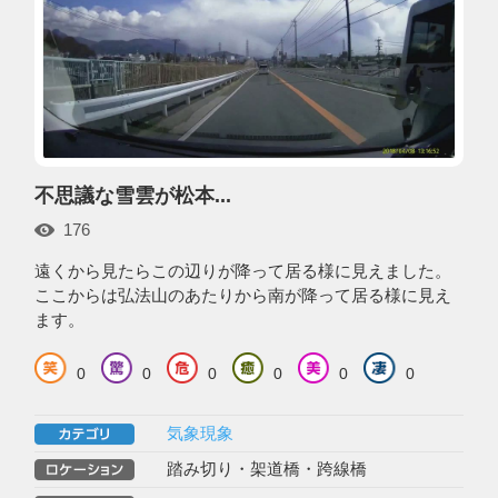
不思議な雪雲が松本...
176
遠くから見たらこの辺りが降って居る様に見えました。
ここからは弘法山のあたりから南が降って居る様に見え
ます。
0
0
0
0
0
0
気象現象
踏み切り・架道橋・跨線橋