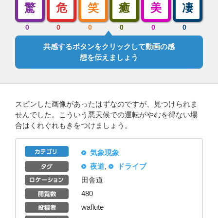
驚
危
笑
癒
美
凄
0
0
0
0
0
0
共感するボタンをクリックして動画の感
想を伝えましょう
スピンした画像があったはずなのですが、見つけられま
せんでした。こういう悪天候での運転がやむを得ない場
合はくれぐれもきをつけましょう。
気象現象
夜道
,
ドライブ
田舎道
480
waflute