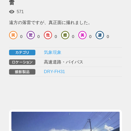
雷
571
遠方の落雷ですが、真正面に撮れました。
0
0
0
0
0
0
気象現象
高速道路・バイパス
DRY-FH31