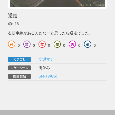
逆走
16
右折車線があるんだなーと思ったら逆走でした。
0
0
0
0
0
0
交通マナー
街並み
SN-TW83d