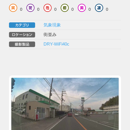
0
0
0
0
0
0
気象現象
街並み
DRY-WiFi40c