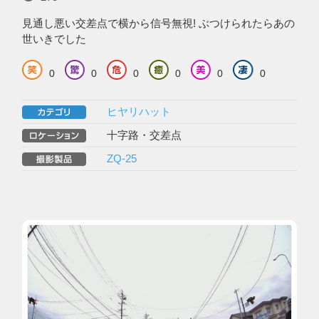
見通し悪い交差点で横から信号無視! ぶつけられたらあの
世いきでした
0
0
0
0
0
0
ヒヤリハット
十字路・交差点
ZQ-25