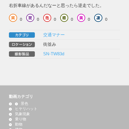
右折車線があるんだなーと思ったら逆走でした。
0
0
0
0
0
0
交通マナー
街並み
SN-TW83d
動画カテゴリ
景色
ヒヤリハット
気象現象
乗り物
動物