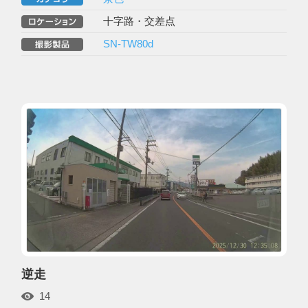
十字路・交差点
SN-TW80d
逆走
14