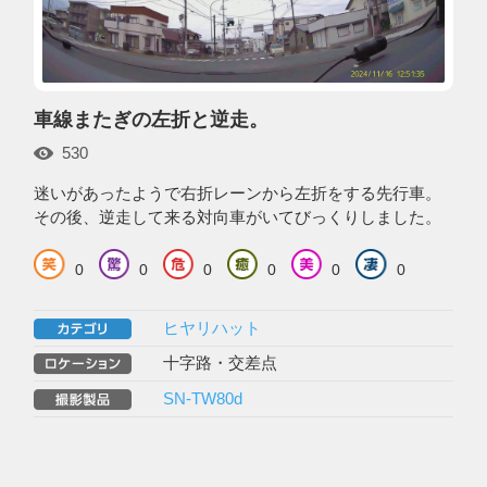
車線またぎの左折と逆走。
530
迷いがあったようで右折レーンから左折をする先行車。
その後、逆走して来る対向車がいてびっくりしました。
0
0
0
0
0
0
ヒヤリハット
十字路・交差点
SN-TW80d