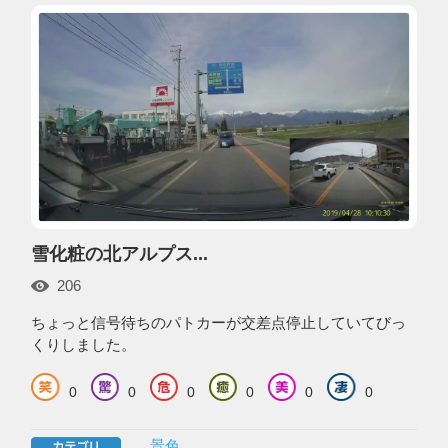
雪化粧の北アルプス...
206
ちょっと信号待ちのパトカーが交差点停止していてびっ
くりしました。
0
0
0
0
0
0
景色