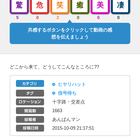
驚
危
笑
癒
美
凄
5
0
2
0
0
0
共感するボタンをクリックして動画の感
想を伝えましょう
どこから来て、どうしてこんなところに??
ヒヤリハット
信号待ち
十字路・交差点
1663
あんぱんマン
2015-10-09 21:17:51