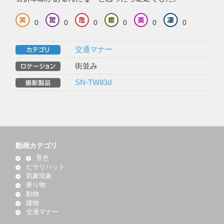
0
0
0
0
0
0
交通マナー
街並み
SN-TW83d
動画カテゴリ
景色
ヒヤリハット
気象現象
乗り物
動物
建物
交通マナー