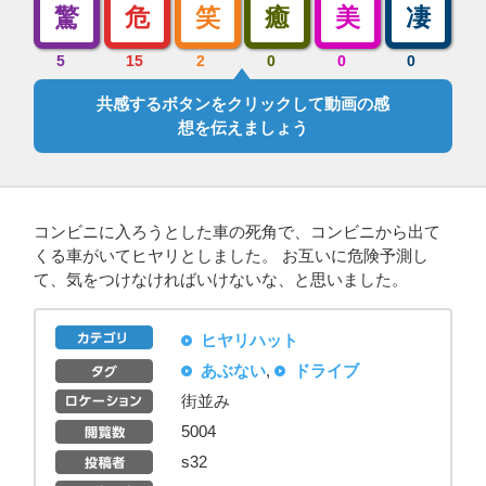
驚
危
笑
癒
美
凄
5
15
2
0
0
0
共感するボタンをクリックして動画の感
想を伝えましょう
コンビニに入ろうとした車の死角で、コンビニから出て
くる車がいてヒヤリとしました。 お互いに危険予測し
て、気をつけなければいけないな、と思いました。
ヒヤリハット
あぶない
,
ドライブ
街並み
5004
s32