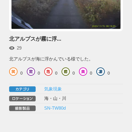
北アルプスが霧に浮...
29
北アルプスが海に浮かんでいる様でした。
0
0
0
0
0
0
気象現象
海・山・川
SN-TW80d