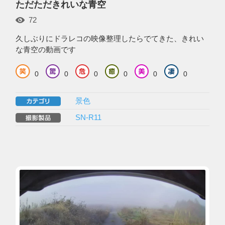
ただただきれいな青空
72
久しぶりにドラレコの映像整理したらでてきた、きれい
な青空の動画です
0
0
0
0
0
0
景色
SN-R11