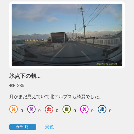
氷点下の朝...
235
月がまだ見えていて北アルプスも綺麗でした。
0
0
0
0
0
0
景色