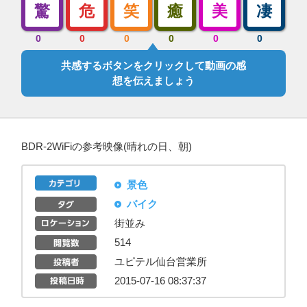
驚
危
笑
癒
美
凄
0
0
0
0
0
0
共感するボタンをクリックして動画の感
想を伝えましょう
BDR-2WiFiの参考映像(晴れの日、朝)
景色
バイク
街並み
514
ユピテル仙台営業所
2015-07-16 08:37:37