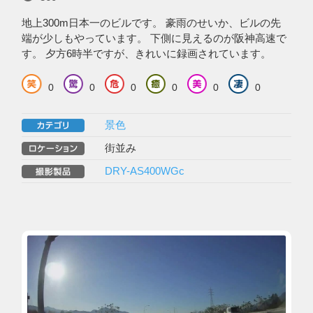
地上300m日本一のビルです。 豪雨のせいか、ビルの先
端が少しもやっています。 下側に見えるのが阪神高速で
す。 夕方6時半ですが、きれいに録画されています。
0
0
0
0
0
0
景色
街並み
DRY-AS400WGc