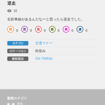
逆走
16
右折車線があるんだなーと思ったら逆走でした。
0
0
0
0
0
0
交通マナー
街並み
SN-TW83d
動画カテゴリ
景色