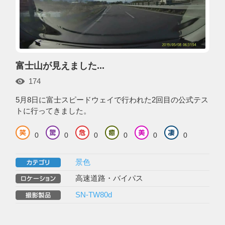
富士山が見えました...
174
5月8日に富士スピードウェイで行われた2回目の公式テス
トに行ってきました。
0
0
0
0
0
0
景色
高速道路・バイパス
SN-TW80d