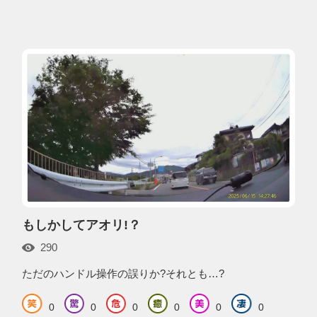
もしかしてアオリ!？
290
ただのハンドル操作の誤りか?それとも…?
0
0
0
0
0
0