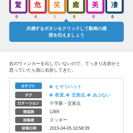
驚
危
笑
癒
美
凄
0
4
1
0
0
0
共感するボタンをクリックして動画の感
想を伝えましょう
右のウィンカーを出していないので、てっきり左折かと
思っていたら急に右折してきた。
ヒヤリハット
夜道
,
交差点
,
あぶない
十字路・交差点
1369
スッギー
2015-04-05 10:58:39