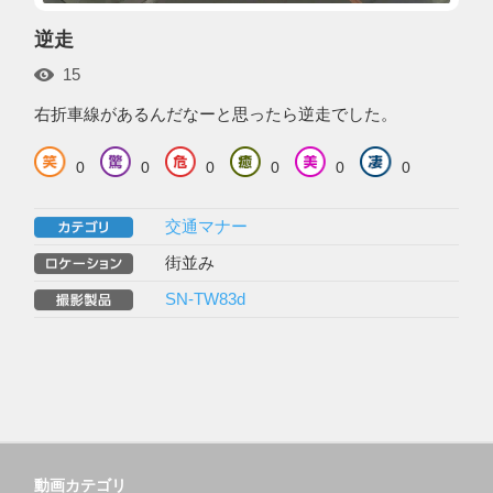
逆走
15
右折車線があるんだなーと思ったら逆走でした。
0
0
0
0
0
0
交通マナー
街並み
SN-TW83d
動画カテゴリ