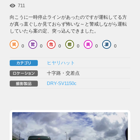
711
向こうに一時停止ラインがあったのですが運転してる方
が真っ直ぐしか見ておらず怖いな～と警戒しながら運転
していたら案の定、突っ込んできました。
0
0
0
0
0
0
ヒヤリハット
十字路・交差点
DRY-SV1150c