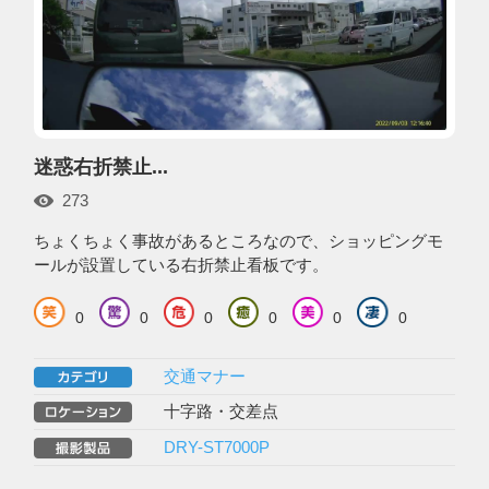
迷惑右折禁止...
273
ちょくちょく事故があるところなので、ショッピングモ
ールが設置している右折禁止看板です。
0
0
0
0
0
0
交通マナー
十字路・交差点
DRY-ST7000P