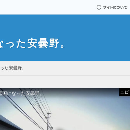
サイトについて
なった安曇野。
なった安曇野。
ユピドラ