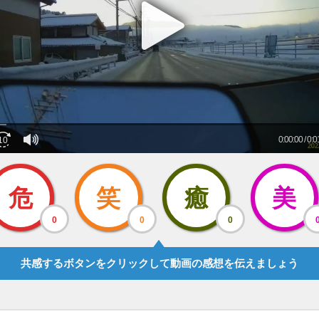
危
笑
癒
美
0
0
0
共感するボタンをクリックして動画の感想を伝えましょう