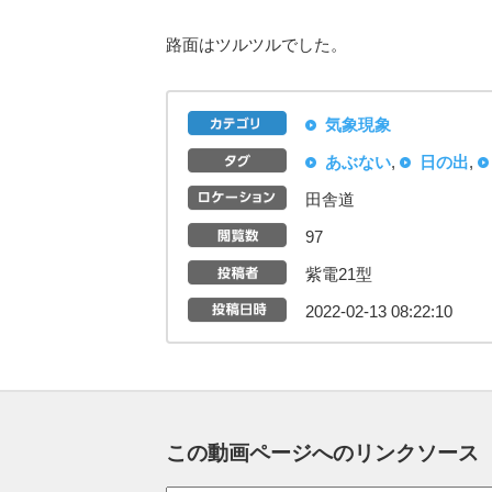
路面はツルツルでした。
気象現象
あぶない
,
日の出
,
田舎道
97
紫電21型
2022-02-13 08:22:10
この動画ページへのリンクソース