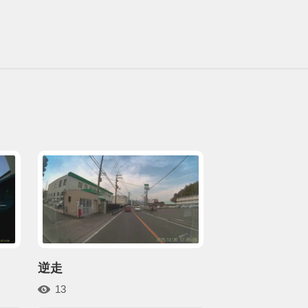
逆走
13