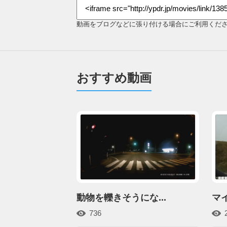
動画をブログなどに張り付ける場合にご利用くだ
おすすめ動画
動物を轢きそうにな...
マ
736