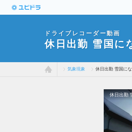
ドライブレコーダー
動画投稿サイト「ユ
ピドラ」
ドライブレコーダー動画
休日出勤 雪国に
気象現象
休日出勤 雪国に
ホ
ー
ム