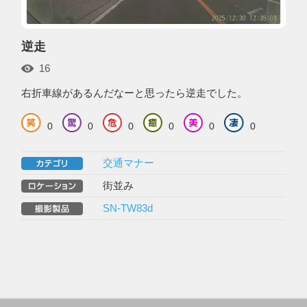
逆走
16
右折車線があるんだなーと思ったら逆走でした。
0
0
0
0
0
0
交通マナー
街並み
SN-TW83d