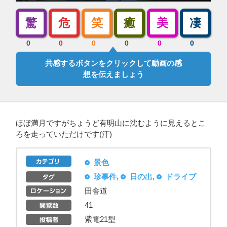
驚
危
笑
癒
美
凄
0
0
0
0
0
0
共感するボタンをクリックして動画の感
想を伝えましょう
ほぼ満月ですがちょうど有明山に沈むように見えるとこ
ろを走っていただけです(汗)
景色
珍事件
,
日の出
,
ドライブ
田舎道
41
紫電21型