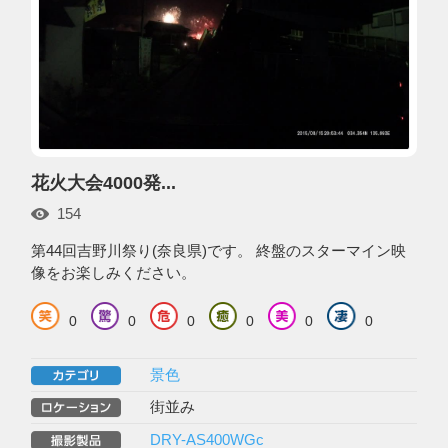
花火大会4000発...
154
第44回吉野川祭り(奈良県)です。 終盤のスターマイン映
像をお楽しみください。
0
0
0
0
0
0
景色
街並み
DRY-AS400WGc