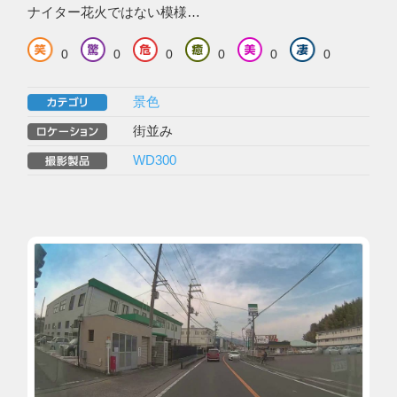
ナイター花火ではない模様…
0
0
0
0
0
0
景色
街並み
WD300