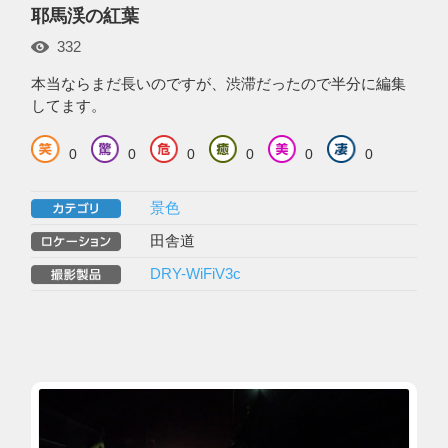
耶馬渓の紅葉
332
本当ならまだ長いのですが、渋滞だったので半分に編集
してます。
0
0
0
0
0
0
景色
田舎道
DRY-WiFiV3c