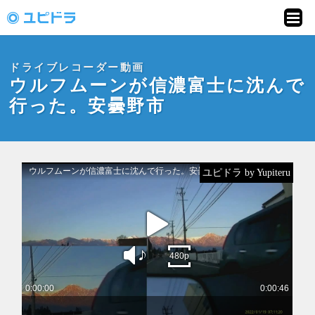
ドライブレコーダー
動画投稿サイト「ユ
ドライブレコーダー動画
ピドラ」
ウルフムーンが信濃富士に沈んで
行った。安曇野市
ユピドラ by Yupiteru