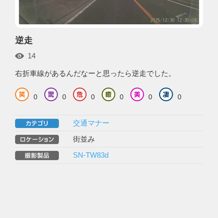
逆走
14
右折車線があるんだなーと思ったら逆走でした。
0
0
0
0
0
0
交通マナー
街並み
SN-TW83d