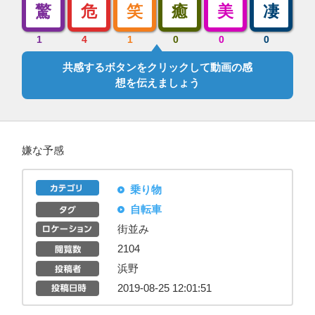
驚
危
笑
癒
美
凄
1
4
1
0
0
0
共感するボタンをクリックして動画の感
想を伝えましょう
嫌な予感
乗り物
自転車
街並み
2104
浜野
2019-08-25 12:01:51