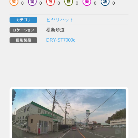
0
0
0
0
0
0
ヒヤリハット
横断歩道
DRY-ST7000c