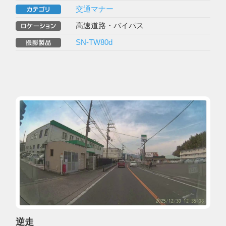
交通マナー
高速道路・バイパス
SN-TW80d
逆走