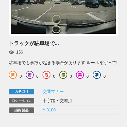
トラックが駐車場で...
156
駐車場でも事故が起きる場合があります!ルールを守って!
0
0
0
0
0
0
交通マナー
十字路・交差点
Y-3100