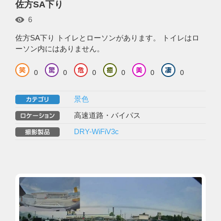
佐方SA下り
6
佐方SA下り トイレとローソンがあります。 トイレはロ
ーソン内にはありません。
0
0
0
0
0
0
景色
高速道路・バイパス
DRY-WiFiV3c