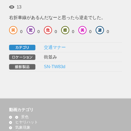
13
右折車線があるんだなーと思ったら逆走でした。
0
0
0
0
0
0
交通マナー
街並み
SN-TW83d
動画カテゴリ
景色
ヒヤリハット
気象現象