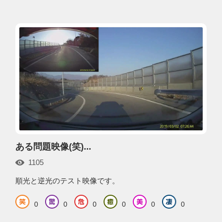
ある問題映像(笑)...
1105
順光と逆光のテスト映像です。
0
0
0
0
0
0