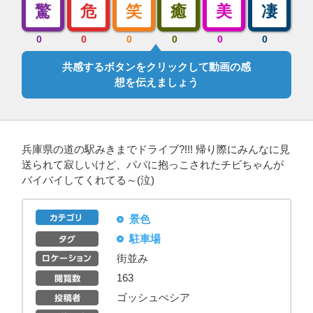
驚
危
笑
癒
美
凄
0
0
0
0
0
0
共感するボタンをクリックして動画の感
想を伝えましょう
兵庫県の道の駅みきまでドライブ?!!! 帰り際にみんなに見
送られて寂しいけど、パパに抱っこされたチビちゃんが
バイバイしてくれてる～(泣)
景色
駐車場
街並み
163
ゴッシュぺシア