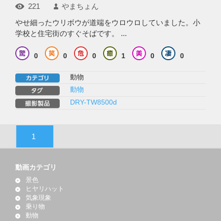
221
やまちょん
やせ細ったウリボウが道端をウロウロしていました。小
学校と住宅街のすぐそばです。 ...
0
0
0
1
0
0
動物
動物
DRY-TW8500d
1
動画カテゴリ
景色
ヒヤリハット
気象現象
乗り物
動物