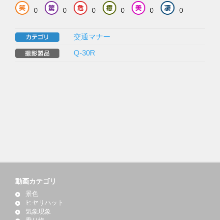
0
0
0
0
0
0
交通マナー
Q-30R
動画カテゴリ
景色
ヒヤリハット
気象現象