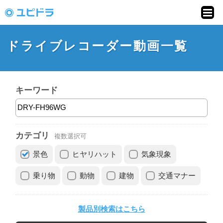
ドライブレコーダー
動画投稿サイト「ユ
ドライブレコーダー動画一覧
ピドラ」
キーワード
カテゴリ
複数選択可
景色
ヒヤリハット
気象現象
乗り物
動物
建物
交通マナー
製品別検索はこちら