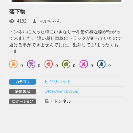
落下物
4192
マルちゃん
トンネルに入った時にいきなり一斗缶の様な物が転がっ
て来ました。 追い越し車線にトラックが迫っていたので
避ける事ができませんでした。 勘弁してよ!まったくも
ー!!
0
0
0
0
0
0
ヒヤリハット
DRY-AS410WGd
橋・トンネル