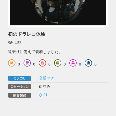
初のドラレコ体験
189
遠乗りに備えて装着しました。
0
0
0
0
0
0
交通マナー
街並み
Q-21