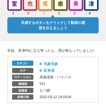
驚
危
笑
癒
美
凄
2
0
7
1
2
4
共感するボタンをクリックして動画の感
想を伝えましょう
年始、草津PAに立ち寄ったら、雪が積もっていました!
気象現象
駐車場
高速道路・バイパス
541
もつ鍋
2015-03-12 14:03:04