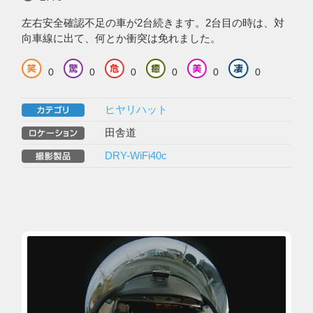
左右安全確認不足の車が2台続きます。2台目の時は、対
向車線に出て、何とか衝突は免れました。
0
0
0
0
0
0
ヒヤリハット
田舎道
DRY-WiFi40c