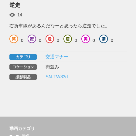
逆走
14
右折車線があるんだなーと思ったら逆走でした。
0
0
0
0
0
0
交通マナー
街並み
SN-TW83d
動画カテゴリ