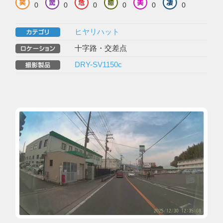
0
0
0
0
0
0
ヒヤリハット
十字路・交差点
DRY-SV1150c