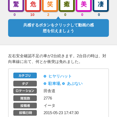
驚
危
笑
癒
美
凄
0
10
2
0
0
0
共感するボタンをクリックして動画の感
想を伝えましょう
左右安全確認不足の車が2台続きます。2台目の時は、対
向車線に出て、何とか衝突は免れました。
ヒヤリハット
駐車場
,
あぶない
田舎道
2776
イータ
2015-05-23 17:47:30