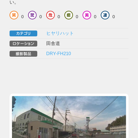
い。
0
0
0
0
0
0
ヒヤリハット
田舎道
DRY-FH210