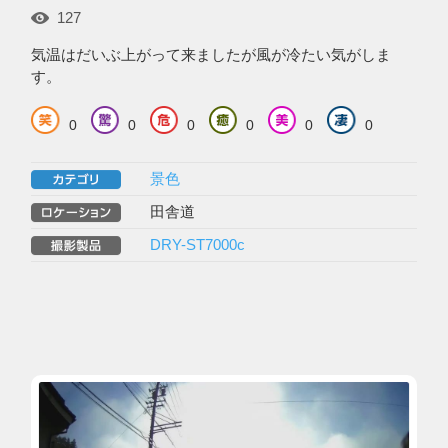
127
気温はだいぶ上がって来ましたが風が冷たい気がしま
す。
0
0
0
0
0
0
景色
田舎道
DRY-ST7000c