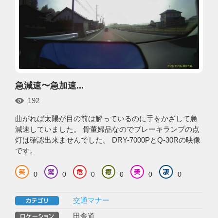
急減速〜急加速...
192
曲がれば太陽が目の前は解っているのに手をかざして急
減速していました。 骨董婦品なのでブレーキランプの点
灯は確認出来ませんでした。 DRY-7000PとQ-30Rの映像
です。
0
0
0
0
0
0
交通マナー
田舎道