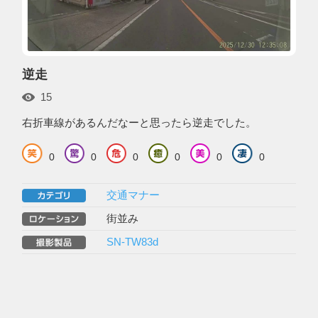
逆走
15
右折車線があるんだなーと思ったら逆走でした。
0
0
0
0
0
0
交通マナー
街並み
SN-TW83d