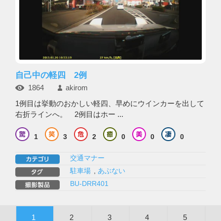
自己中の軽四 2例
1864
akirom
1例目は挙動のおかしい軽四、早めにウインカーを出して
右折ラインへ。 2例目はホー ...
1
3
2
0
0
0
交通マナー
駐車場
,
あぶない
BU-DRR401
1
2
3
4
5