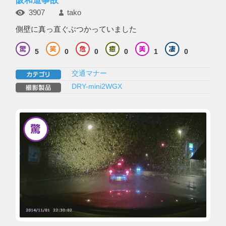
3907
tako
側壁に真っ直ぐぶつかっていました
5
0
0
0
1
0
交通マナー
DRY-mini2WGX