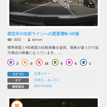
想定外の右折ラインへの悪質運転 HD版
3002
akirom
標準画質とHD画質の比較画像を提供。画角が違うので迫
力満点の映像になっています。 ...
2
0
16
0
0
1
交通マナー
交差点
,
あぶない
DRY-FH200