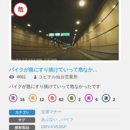
バイクが急にすり抜けていって危なか...
4661
ユピテル仙台営業所
バイクが急にすり抜けていって危なかったです
16
12
62
2
6
2
交通マナー
あぶない
,
バイク
DRY-FV53GP