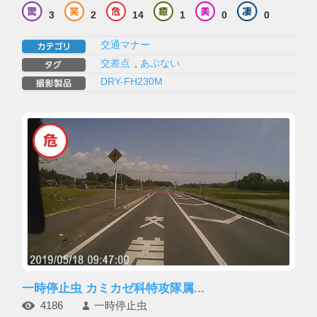
3
2
14
1
0
0
交通マナー
交差点
,
あぶない
DRY-FH230M
一時停止虫 カミカゼ科特攻隊属...
4186
一時停止虫