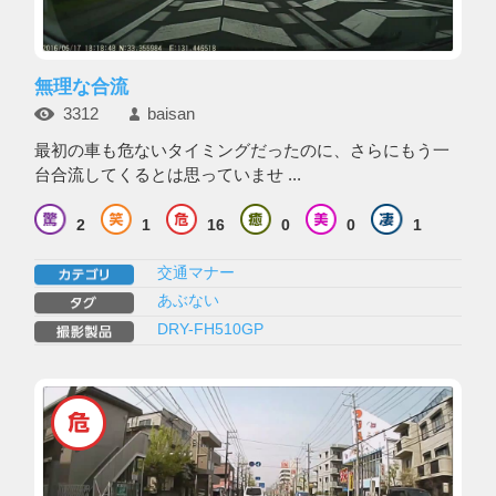
無理な合流
3312
baisan
最初の車も危ないタイミングだったのに、さらにもう一
台合流してくるとは思っていませ ...
2
1
16
0
0
1
交通マナー
あぶない
DRY-FH510GP