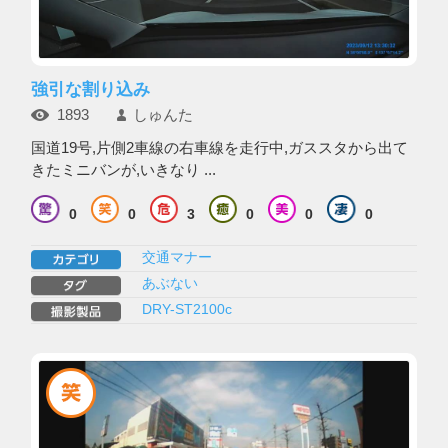
強引な割り込み
1893
しゅんた
国道19号,片側2車線の右車線を走行中,ガススタから出て
きたミニバンが,いきなり ...
0
0
3
0
0
0
交通マナー
あぶない
DRY-ST2100c