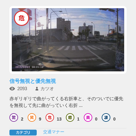
信号無視と優先無視
2093
カツオ
赤ギリギリで曲がってくる右折車と、そのついでに優先
を無視して先に曲がっていく右折 ...
2
9
13
1
0
0
交通マナー