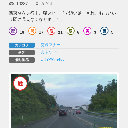
10287
カツオ
新東名を走行中、猛スピードで追い越しされ、あっとい
う間に見えなくなりました。
18
17
21
6
3
5
交通マナー
あぶない
DRY-WiFi40c