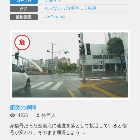
交通マナー
あぶない
,
珍事件
,
自転車
DRY-mini1
衝突の瞬間
4236
特亜人
赤信号だった交差点に速度を落として接近していると信
号が変わり、そのまま通過しよう ...