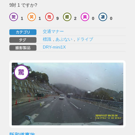
9対 1 ですか?
1
1
9
2
0
0
交通マナー
標識
,
あぶない
,
ドライブ
DRY-mini1X
阪和道事故