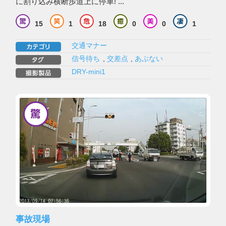
に割り込み横断歩道上に停車! ...
15
1
18
0
0
1
交通マナー
信号待ち
,
交差点
,
あぶない
DRY-mini1
事故現場