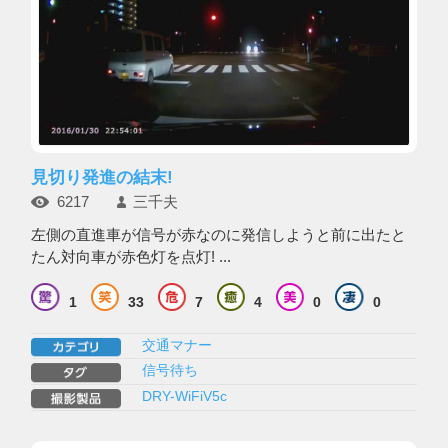
見切り発進の結末!
6217
三千夫
左側の直進車が信号が赤なのに発信しようと前に出たと
たん対向車が赤色灯を点灯! ...
1
33
7
4
0
0
交通マナー
信号待ち
DRY-WiFiV5c