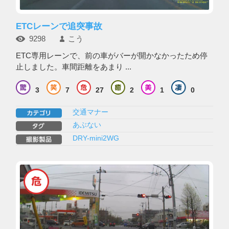
ETCレーンで追突事故
9298
こう
ETC専用レーンで、前の車がバーが開かなかったため停
止しました。車間距離をあまり ...
3
7
27
2
1
0
交通マナー
あぶない
DRY-mini2WG