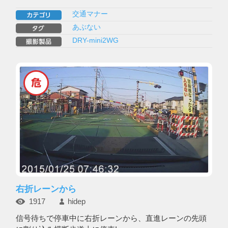
交通マナー
あぶない
DRY-mini2WG
右折レーンから
1917
hidep
信号待ちで停車中に右折レーンから、直進レーンの先頭