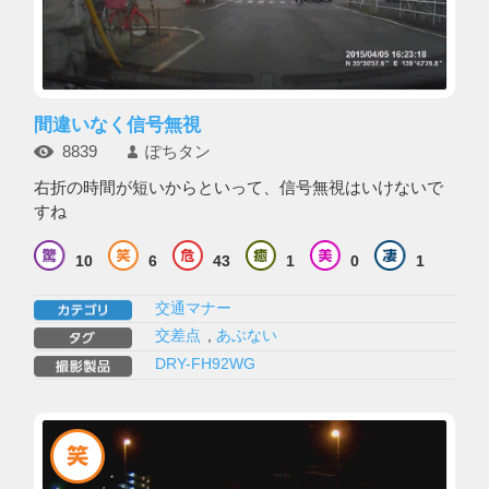
間違いなく信号無視
8839
ぽちタン
右折の時間が短いからといって、信号無視はいけないで
すね
10
6
43
1
0
1
交通マナー
交差点
,
あぶない
DRY-FH92WG