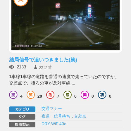
結局信号で追いつきました(笑)
2133
カツオ
1車線1車線の道路を普通の速度で走っていたのですが、
交差点で、後ろの車が反対車線 ...
4
20
7
0
0
0
交通マナー
夜道
,
信号待ち
,
交差点
DRY-WiFi40c