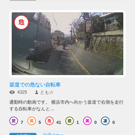
坂道での危ない自転車
4329
とも☆
通勤時の動画です。 横浜市内へ向かう坂道で右側を走行
する自転車がなんと…
7
5
41
1
0
0