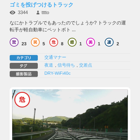
ゴミを投げつけるトラック
3344
tttto
なにかトラブルでもあったのでしょうか? トラックの運
転手が軽自動車にペットボト ...
23
5
8
1
1
2
交通マナー
夜道
,
信号待ち
,
交差点
DRY-WiFi40c