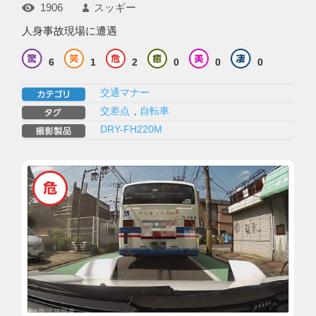
1906
スッギー
人身事故現場に遭遇
6
1
2
0
0
0
交通マナー
交差点
,
自転車
DRY-FH220M