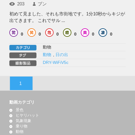
203
ブン
初めて見ました、それも市街地です。1分10秒からキジが
出てきます。 これでサル ...
0
0
0
0
0
0
動物
動物
,
日の出
DRY-WiFiV5c
1
動画カテゴリ
景色
ヒヤリハット
気象現象
乗り物
動物