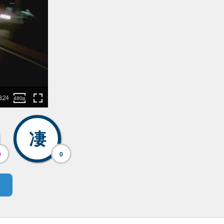
凄
0
0