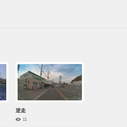
逆走
11