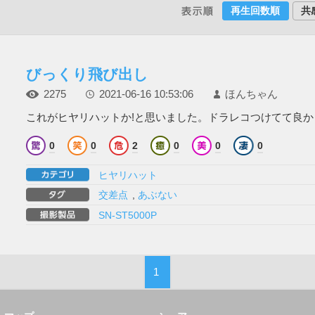
再生回数順
共
びっくり飛び出し
2275
2021-06-16 10:53:06
ほんちゃん
これがヒヤリハットか!と思いました。ドラレコつけてて良かった (
0
0
2
0
0
0
ヒヤリハット
交差点
,
あぶない
SN-ST5000P
1