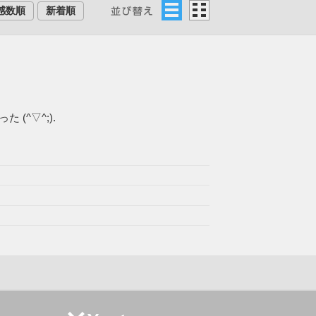
感数順
新着順
リ
グ
ス
リ
ト
ッ
ド
^▽^;)​.