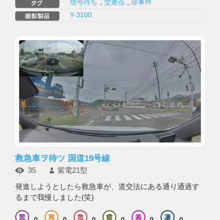
信号待ち
,
交差点
,
珍事件
Y-3100
救急車ヲ待ツ 国道19号線
35
紫電21型
発進しようとしたら救急車が、道交法にある通り通過す
るまで我慢しました(笑)
0
0
0
0
0
0