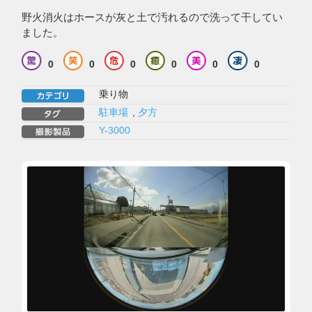
野火消火はホースが灰と土で汚れるので洗って干してい
ました。
0
0
0
0
0
0
乗り物
駐車場
,
夕方
Y-3000