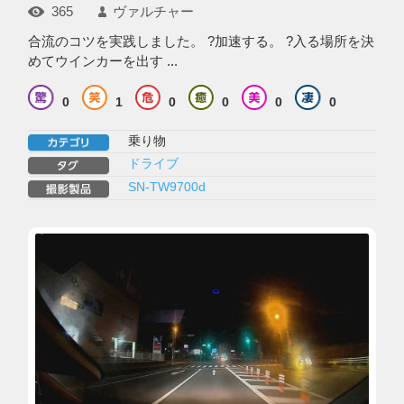
365
ヴァルチャー
合流のコツを実践しました。 ?加速する。 ?入る場所を決
めてウインカーを出す ...
0
1
0
0
0
0
乗り物
ドライブ
SN-TW9700d