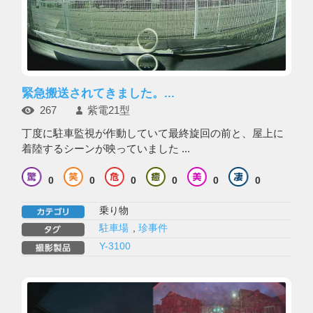
緊急搬送されてきました。...
267
紫電21型
丁度に駐車監視が作動していて最終旋回の前と、屋上に
着陸するシーンが映っていました ...
0
0
0
0
0
0
乗り物
駐車場
,
珍事件
Y-3100