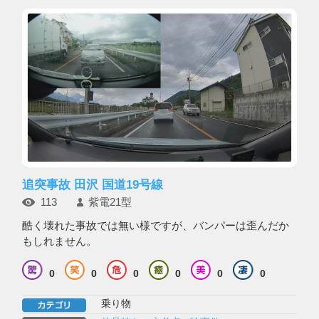
追突事故 田沢 国道19号線
113
紫電21型
酷く壊れた事故では無い様ですが、バンパーは歪んだか
もしれません。
0
0
0
0
0
0
乗り物