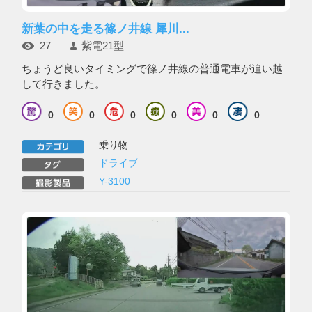
新葉の中を走る篠ノ井線 犀川...
27
紫電21型
ちょうど良いタイミングで篠ノ井線の普通電車が追い越
して行きました。
0
0
0
0
0
0
乗り物
ドライブ
Y-3100