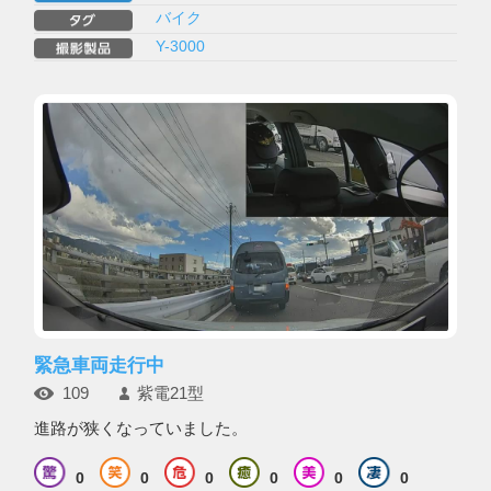
バイク
Y-3000
緊急車両走行中
109
紫電21型
進路が狭くなっていました。
0
0
0
0
0
0