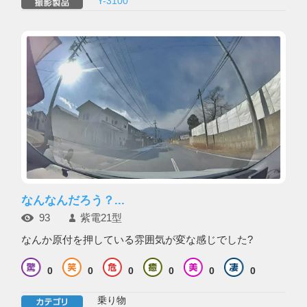
Y-3100
なんなんだろう？...
93
紫電21型
なんか原付を押している雰囲気が変な感じでした?
0
0
0
0
0
0
乗り物