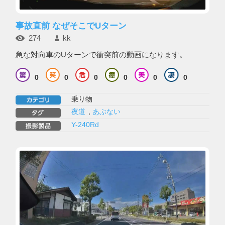
事故直前 なぜそこでUターン
274
kk
急な対向車のUターンで衝突前の動画になります。
0
0
0
0
0
0
乗り物
夜道
,
あぶない
Y-240Rd