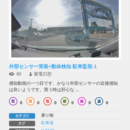
外部センサー実装+動体検知 駐車監視-1
60
紫電21型
感知動画の一つ目です。かなり外部センサーの近接感知
は良いようです。買う時は肝心な ...
0
0
0
0
0
0
乗り物
駐車場