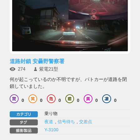
道路封鎖 安曇野警察署
274
紫電21型
何が起こっているのか不明ですが、パトカーが道路を閉
鎖していました。
0
0
0
0
0
0
乗り物
夜道
,
信号待ち
,
交差点
Y-3100