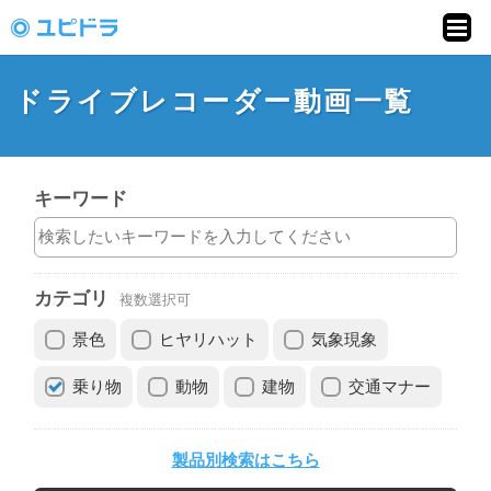
ドライブレコーダー
動画投稿サイト「ユ
ドライブレコーダー動画一覧
ピドラ」
キーワード
カテゴリ
複数選択可
景色
ヒヤリハット
気象現象
乗り物
動物
建物
交通マナー
製品別検索はこちら