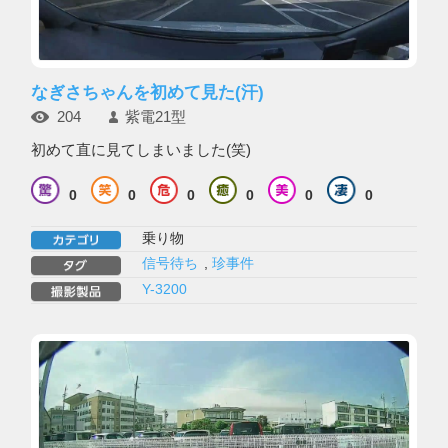
なぎさちゃんを初めて見た(汗)
204
紫電21型
初めて直に見てしまいました(笑)
0
0
0
0
0
0
乗り物
信号待ち
,
珍事件
Y-3200