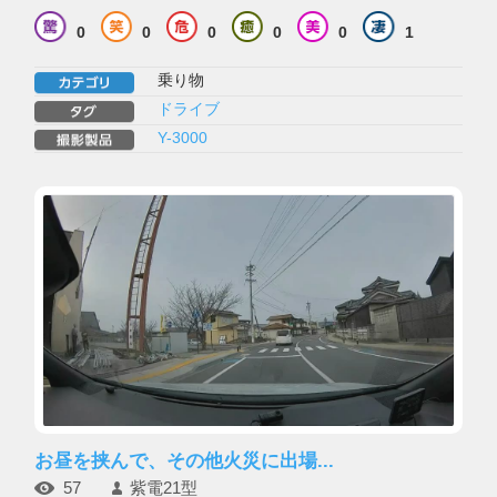
0
0
0
0
0
1
乗り物
ドライブ
Y-3000
お昼を挟んで、その他火災に出場...
57
紫電21型