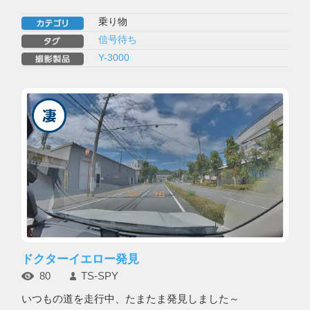
乗り物
信号待ち
Y-3000
ドクターイエロー発見
80
TS-SPY
いつもの道を走行中、たまたま発見しました～