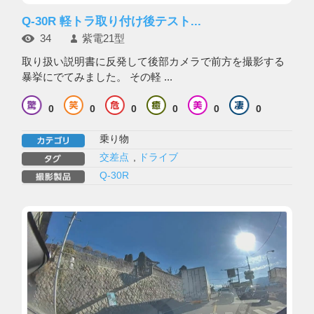
Q-30R 軽トラ取り付け後テスト...
34
紫電21型
取り扱い説明書に反発して後部カメラで前方を撮影する
暴挙にでてみました。 その軽 ...
0
0
0
0
0
0
乗り物
交差点
,
ドライブ
Q-30R