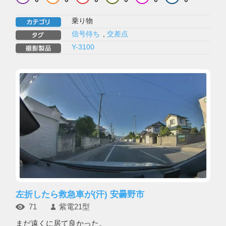
乗り物
信号待ち
,
交差点
Y-3100
左折したら救急車が(汗) 安曇野市
71
紫電21型
まだ遠くに居て良かった。