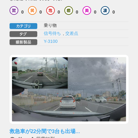
0
0
0
0
0
0
乗り物
信号待ち
,
交差点
Y-3100
救急車が22分間で3台も出場...