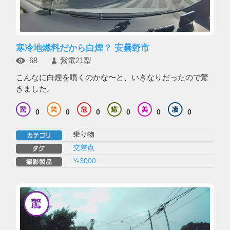
寒冷地燃料だから白煙？ 安曇野市
68
紫電21型
こんなに白煙を噴くのかな〜と、いきなりだったので驚
きました。
0
0
0
0
0
0
乗り物
交差点
Y-3000