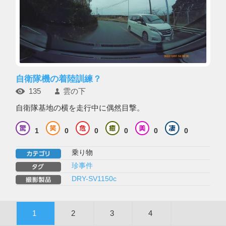
自衛隊機の着陸訓練？
135
雲の下
自衛隊基地の横を走行中に偶然目撃。
1
0
0
0
0
0
乗り物
珍事件
DRY-SV1150c
1
2
3
4