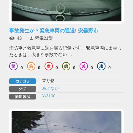
事故発生か？緊急車両の通過! 安曇野市
43
紫電21型
消防車と救急車に道を譲る記録です。 緊急車両に出会っ
たときは、大きな事故でない ...
0
0
0
0
0
0
乗り物
あぶない
Y-3100