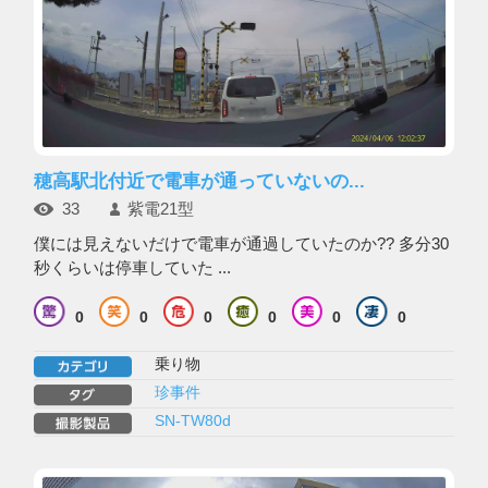
穂高駅北付近で電車が通っていないの...
33
紫電21型
僕には見えないだけで電車が通過していたのか?? 多分30
秒くらいは停車していた ...
0
0
0
0
0
0
乗り物
珍事件
SN-TW80d