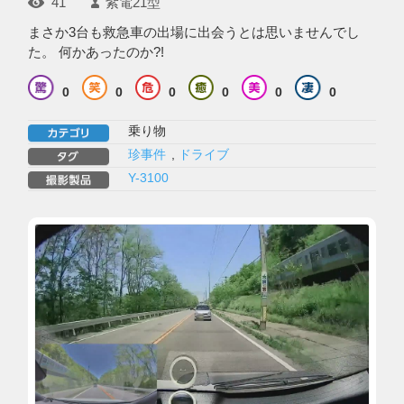
41
紫電21型
まさか3台も救急車の出場に出会うとは思いませんでし
た。 何かあったのか?!
0
0
0
0
0
0
乗り物
珍事件
,
ドライブ
Y-3100