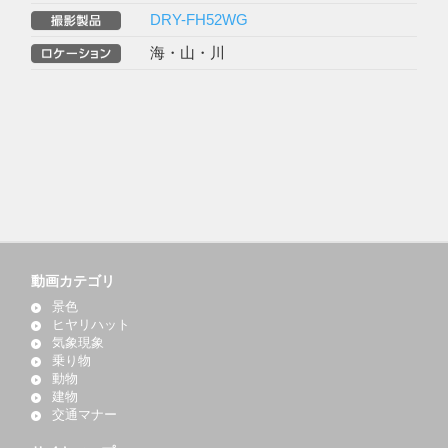
DRY-FH52WG
海・山・川
動画カテゴリ
景色
ヒヤリハット
気象現象
乗り物
動物
建物
交通マナー