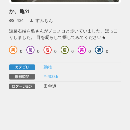
か、亀?!
434
すみちん
道路右端を亀さんがノコノコと歩いていました。ほっこ
りしました。 目を凝らして探してみてください★
0
0
0
0
0
0
動物
Y-400di
田舎道