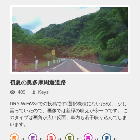
初夏の奥多摩周遊道路
409
Keys
DRY-WiFiV3cでの投稿です(選択機種にないため)。 少し
曇っていたので、画像では新緑の映えが今一つです。 こ
のタイプは画角が広い反面、車内も若干映り込んでしま
います。
0
0
0
0
0
0