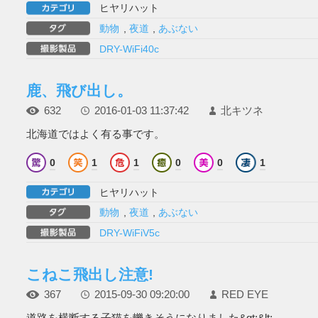
ヒヤリハット
動物
,
夜道
,
あぶない
DRY-WiFi40c
鹿、飛び出し。
632
2016-01-03 11:37:42
北キツネ
北海道ではよく有る事です。
0
1
1
0
0
1
ヒヤリハット
動物
,
夜道
,
あぶない
DRY-WiFiV5c
こねこ飛出し注意!
367
2015-09-30 09:20:00
RED EYE