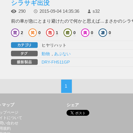
シラサギ出没
290
2015-09-04 14:35:36
s32
前の車が急にとまり避けたので何かと思えば…まさかのシラサギ
2
0
1
0
0
0
ヒヤリハット
動物
,
あぶない
DRY-FH511GP
1
トマップ
シェア
ップページ
イトについて
問い合わせ
用規約