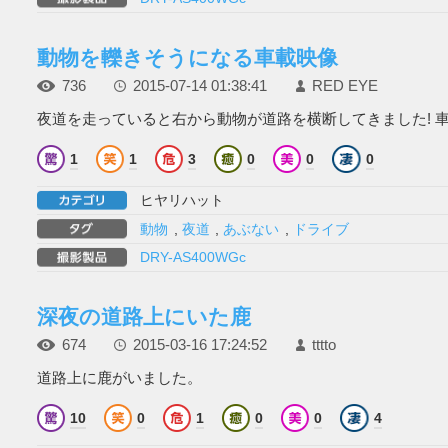
動物を轢きそうになる車載映像
736
2015-07-14 01:38:41
RED EYE
夜道を走っていると右から動物が道路を横断してきました! 車を
1
1
3
0
0
0
ヒヤリハット
動物
,
夜道
,
あぶない
,
ドライブ
DRY-AS400WGc
深夜の道路上にいた鹿
674
2015-03-16 17:24:52
tttto
道路上に鹿がいました。
10
0
1
0
0
4