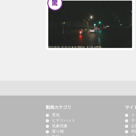
動画カテゴリ
サイ
景色
ト
ヒヤリハット
サ
気象現象
お
乗り物
利