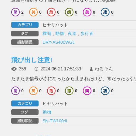
道路を横断する子猫を轢きそうになりました&gt;&lt;
2
0
0
0
0
0
ヒヤリハット
標識
,
動物
,
夜道
,
歩行者
DRY-AS400WGc
飛び出し注意!
359
2024-06-21 17:51:33
ねるそん
たまたま信号が赤になったから止まれたけど、青だったら引いて
0
0
0
0
0
0
ヒヤリハット
動物
SN-TW100di