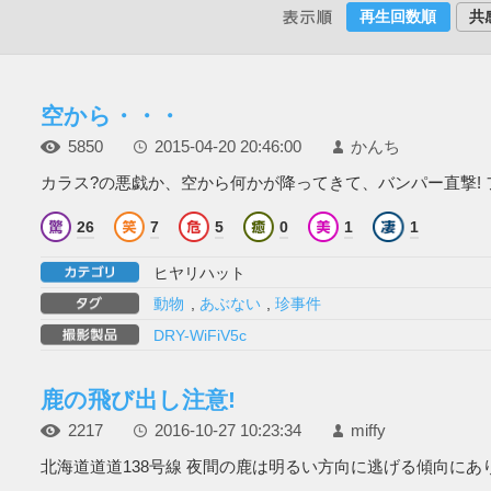
再生回数順
共
空から・・・
5850
2015-04-20 20:46:00
かんち
カラス?の悪戯か、空から何かが降ってきて、バンパー直撃! フ
26
7
5
0
1
1
ヒヤリハット
動物
,
あぶない
,
珍事件
DRY-WiFiV5c
鹿の飛び出し注意!
2217
2016-10-27 10:23:34
miffy
北海道道道138号線 夜間の鹿は明るい方向に逃げる傾向にありま