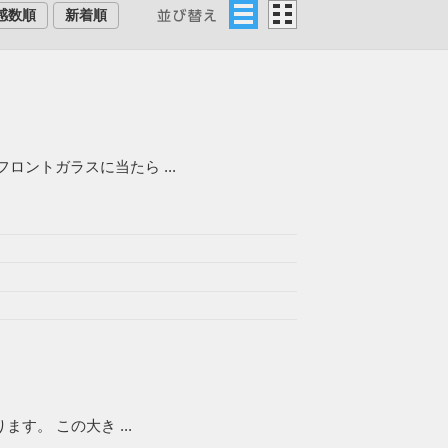
感数順
新着順
リ
グ
ス
リ
ト
ッ
ド
ロントガラスに当たら ...
す。 この大き ...