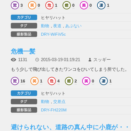
3
0
1
0
0
1
ヒヤリハット
動物
,
夜道
,
あぶない
DRY-WiFiV5c
危機一髪
1131
2015-03-19 01:19:21
スッギー
もう少しで飛び出してきたワンコをひいてしまう所でした。
16
1
4
2
0
1
ヒヤリハット
動物
,
交差点
DRY-FH220M
避けられない、道路の真ん中に小鹿が・・