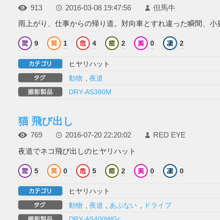
913
2016-03-08 19:47:56
但馬牛
雨上がり、仕事からの帰り道。対向車とすれ違った瞬間、小鹿を
9
1
4
2
0
2
ヒヤリハット
動物
,
夜道
DRY-AS380M
猫 飛び出し
769
2016-07-20 22:20:02
RED EYE
夜道でネコ飛び出しのヒヤリハット
5
0
5
2
0
0
ヒヤリハット
動物
,
夜道
,
あぶない
,
ドライブ
DRY-AS400WGc