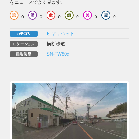
をニュースでよく見ます。
0
0
0
0
0
0
ヒヤリハット
横断歩道
SN-TW80d