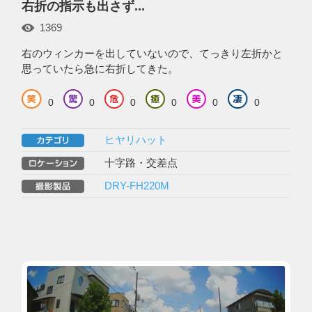
右折の指示も出さず...
1369
右のウィンカーを出していないので、てっきり左折かと
思っていたら急に右折してきた。
0
0
0
0
0
0
ヒヤリハット
十字路・交差点
DRY-FH220M