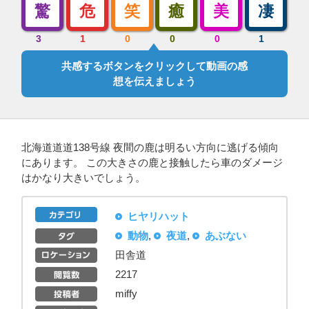
驚
危
笑
癒
美
凄
3
1
0
0
0
1
共感するボタンをクリックして動画の感
想を伝えましょう
北海道道道138号線 夜間の鹿は明るい方向に逃げる傾向
にあります。 この大きさの鹿と接触したら車のダメージ
はかなり大きいでしょう。
ヒヤリハット
動物
,
夜道
,
あぶない
田舎道
2217
miffy