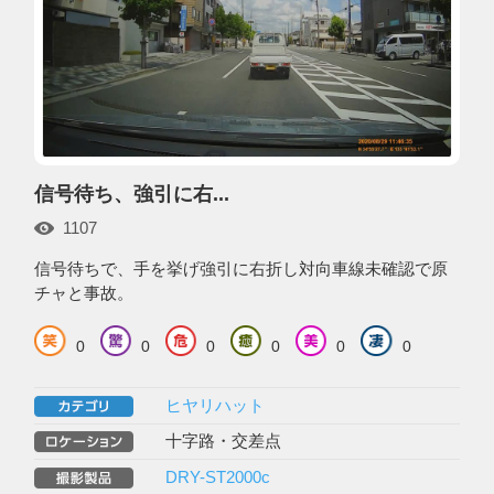
信号待ち、強引に右...
1107
信号待ちで、手を挙げ強引に右折し対向車線未確認で原
チャと事故。
0
0
0
0
0
0
ヒヤリハット
十字路・交差点
DRY-ST2000c