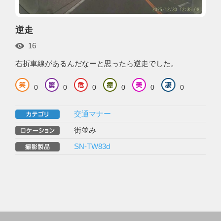
逆走
16
右折車線があるんだなーと思ったら逆走でした。
0
0
0
0
0
0
交通マナー
街並み
SN-TW83d