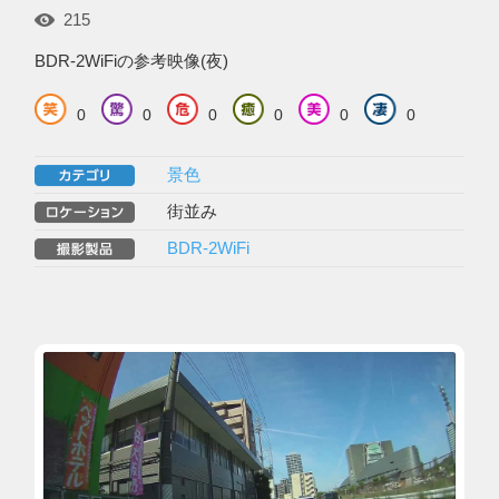
215
BDR-2WiFiの参考映像(夜)
0
0
0
0
0
0
景色
街並み
BDR-2WiFi