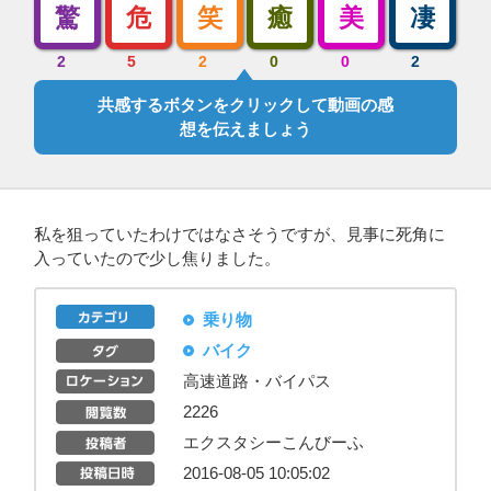
驚
危
笑
癒
美
凄
2
5
2
0
0
2
共感するボタンをクリックして動画の感
想を伝えましょう
私を狙っていたわけではなさそうですが、見事に死角に
入っていたので少し焦りました。
乗り物
バイク
高速道路・バイパス
2226
エクスタシーこんびーふ
2016-08-05 10:05:02