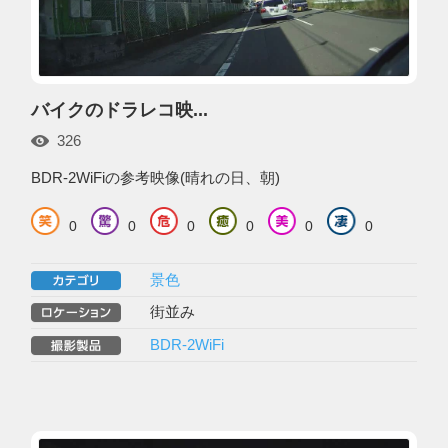
バイクのドラレコ映...
326
BDR-2WiFiの参考映像(晴れの日、朝)
0
0
0
0
0
0
景色
街並み
BDR-2WiFi