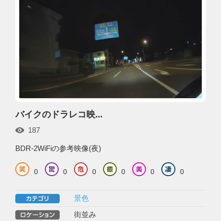
バイクのドラレコ映...
187
BDR-2WiFiの参考映像(夜)
0
0
0
0
0
0
景色
街並み