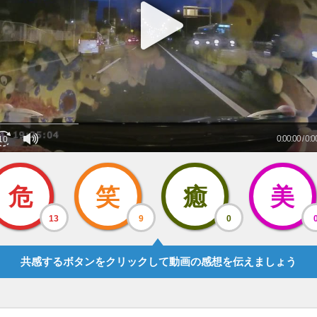
危
笑
癒
美
13
9
0
共感するボタンをクリックして動画の感想を伝えましょう