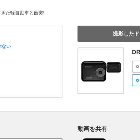
きた軽自動車と衝突!
撮影したド
ぶない
DR
動画を共有