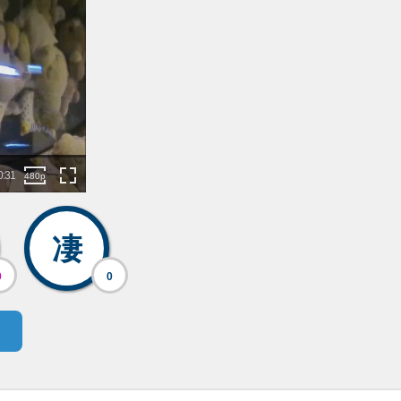
凄
0
0