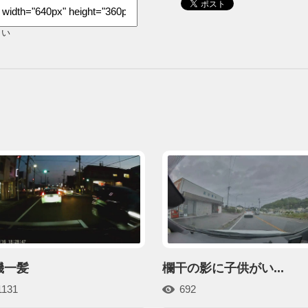
さい
機一髪
欄干の影に子供がい...
1131
692