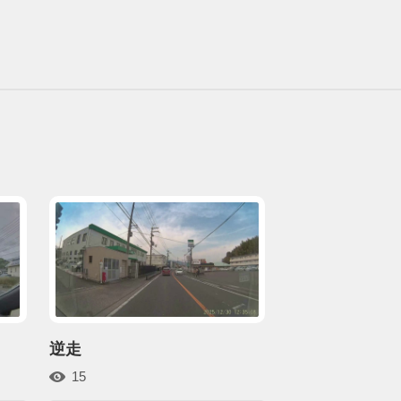
逆走
15