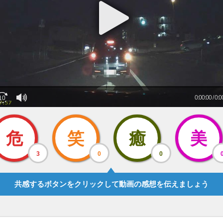
危
笑
癒
美
3
0
0
共感するボタンをクリックして動画の感想を伝えましょう