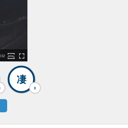
凄
0
0