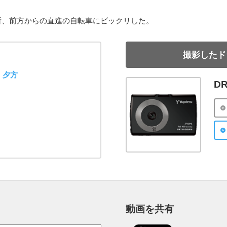
所、前方からの直進の自転車にビックリした。
撮影したド
夕方
DR
動画を共有