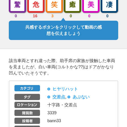
驚
危
笑
癒
美
凄
0
16
3
0
0
0
共感するボタンをクリックして動画の感
想を伝えましょう
該当車両とすれ違った際、助手席の家族が接触した車両
を見ましたが、白い車両(コルトかな??)はドアがかなり
凹んでいたそうです。
ヒヤリハット
交差点
,
あぶない
十字路・交差点
3339
bann33