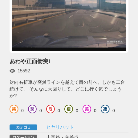
あわや正面衝突!
15592
対向右折車が突然ラインを越えて目の前へ。しかも二台
続けて。 そんなに大回りして、どこに行く気でしょう
か?
0
0
0
0
0
0
ヒヤリハット
十字路・交差点