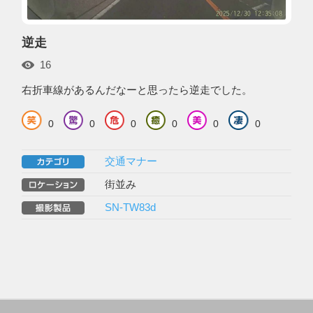
逆走
16
右折車線があるんだなーと思ったら逆走でした。
0
0
0
0
0
0
交通マナー
街並み
SN-TW83d