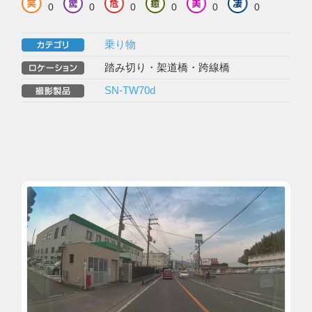
0
0
0
0
0
0
乗り物
踏み切り・架道橋・跨線橋
SN-TW70d