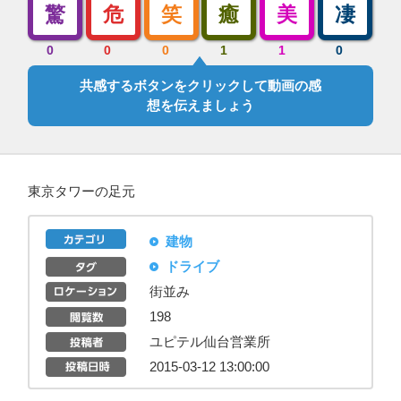
驚
危
笑
癒
美
凄
0
0
0
1
1
0
共感するボタンをクリックして動画の感
想を伝えましょう
東京タワーの足元
建物
ドライブ
街並み
198
ユピテル仙台営業所
2015-03-12 13:00:00