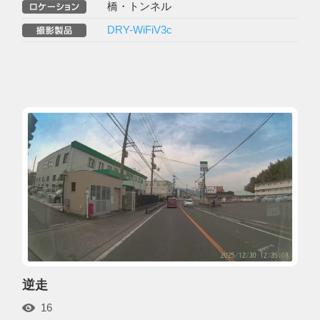
橋・トンネル
DRY-WiFiV3c
逆走
16