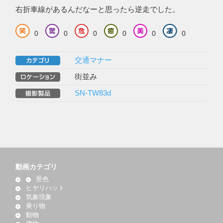
右折車線があるんだなーと思ったら逆走でした。
0
0
0
0
0
0
交通マナー
街並み
SN-TW83d
動画カテゴリ
景色
ヒヤリハット
気象現象
乗り物
動物