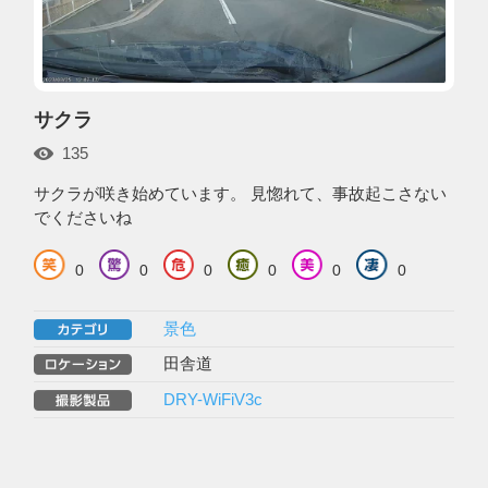
サクラ
135
サクラが咲き始めています。 見惚れて、事故起こさない
でくださいね
0
0
0
0
0
0
景色
田舎道
DRY-WiFiV3c