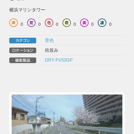
横浜マリンタワー
0
0
0
0
0
0
景色
街並み
DRY-FV53GP