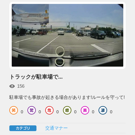
トラックが駐車場で...
156
駐車場でも事故が起きる場合があります!ルールを守って!
0
0
0
0
0
0
交通マナー