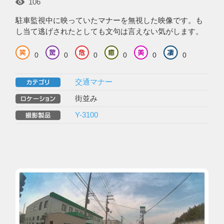
106
駐車監視中に映っていたマナーを無視した映像です。も
し当て逃げされたとしても文句は言えない気がします。
0
0
0
0
0
0
交通マナー
街並み
Y-3100