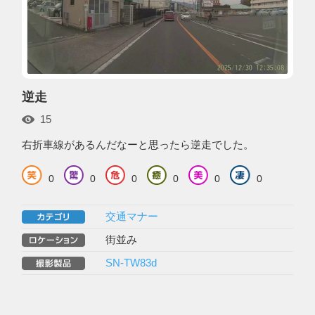
逆走
15
右折車線があるんだなーと思ったら逆走でした。
0
0
0
0
0
0
交通マナー
街並み
SN-TW83d