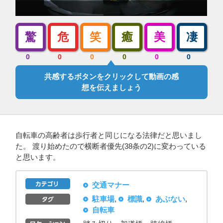
驚
危
笑
癒
美
凄
0
0
0
0
0
0
共感するボタンをクリックして動画の感
想を伝えましょう
自転車の高齢者は歩行者と同じになる法律だと思いまし
た。 渡り始めたので横断者優先(38条の2)に変わっている
と思います。
交通マナー
駐車場
,
標識
,
あぶない
,
自転車