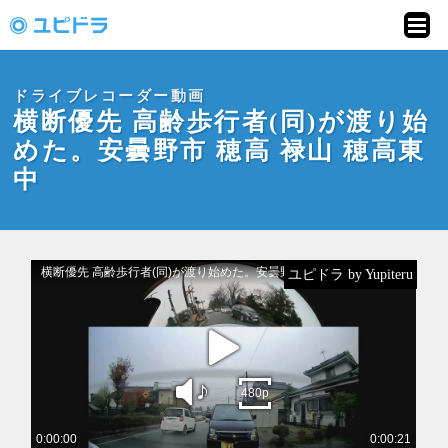
ドライブレコーダー
動画投稿サイト「ユ
ドライブレコーダー動画
ピドラ」
横断優先 高齢歩行者(同)が渡り始
めた。安曇野市 穂高 禄山 穂高東
中
ユピドラ by Yupiteru